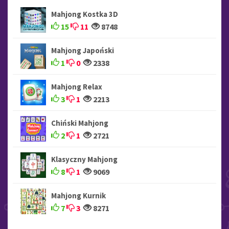
Mahjong Kostka 3D
15
11
8748
Mahjong Japoński
1
0
2338
Mahjong Relax
3
1
2213
Chiński Mahjong
2
1
2721
Klasyczny Mahjong
8
1
9069
Mahjong Kurnik
7
3
8271