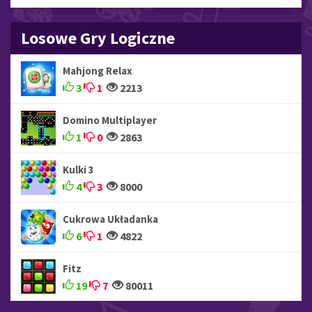
Losowe Gry Logiczne
Mahjong Relax
3
1
2213
Domino Multiplayer
1
0
2863
Kulki 3
4
3
8000
Cukrowa Układanka
6
1
4822
Fitz
19
7
80011