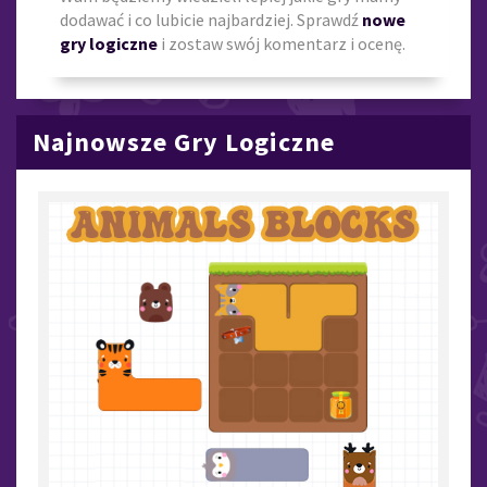
dodawać i co lubicie najbardziej. Sprawdź
nowe
gry logiczne
i zostaw swój komentarz i ocenę.
Najnowsze Gry Logiczne