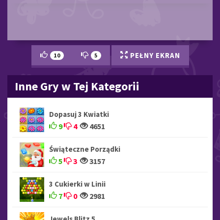
PEŁNY EKRAN
10
5
Inne Gry w Tej Kategorii
Dopasuj 3 Kwiatki
9
4
4651
Świąteczne Porządki
5
3
3157
3 Cukierki w Linii
7
0
2981
Jewels Blitz 5