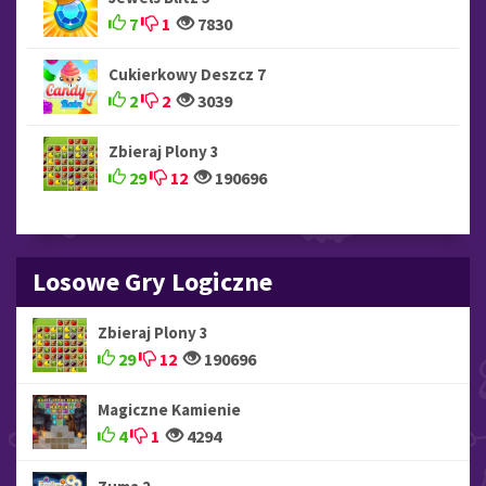
7
1
7830
Cukierkowy Deszcz 7
2
2
3039
Zbieraj Plony 3
29
12
190696
Losowe Gry Logiczne
Zbieraj Plony 3
29
12
190696
Magiczne Kamienie
4
1
4294