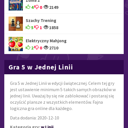
Zuma 2
4
0
2149
Szachy Trening
5
1
1858
Elektryczny Mahjong
2
0
2710
Gra 5 w Jednej Linii
Gra 5 w Jednej Linii w edycji świątecznej. Celem tej gry
jest ustawienie minimum 5 takich samych obrazków w
jednej linii. Uważaj by się nie zablokować i postaraj się
oczyścić plansze z wszystkich elementów. Fajna
logiczna gra online dla każdego.
Data dodania: 2020-12-10
Kategoria gry:
w Linii