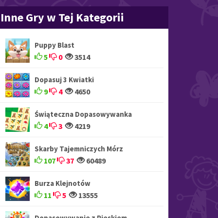
Inne Gry w Tej Kategorii
Puppy Blast
5
0
3514
Dopasuj 3 Kwiatki
9
4
4650
Świąteczna Dopasowywanka
4
3
4219
Skarby Tajemniczych Mórz
107
37
60489
Burza Klejnotów
11
5
13555
Dopasowywanie z Pieskiem