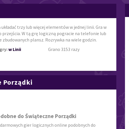
układać trzy lub więcej elementów w jednej linii. Gra w
o przejścia. W tą grę logiczną pogracie na telefonie lub
e zbudowanych plansz. Rozrywka na wiele godzin.
gry:
w Linii
Grano 3153 razy
e Porządki
odobne do Świąteczne Porządki
 darmowych gier logicznych online podobnych do