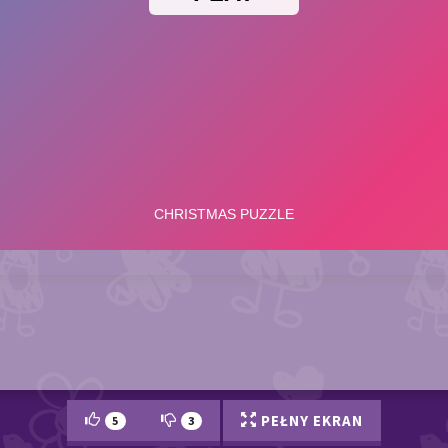
PEŁNY EKRAN
5
3