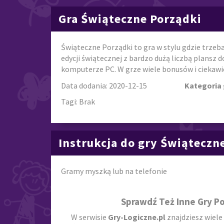
Gra Świąteczne Porządki
Świąteczne Porządki to gra w stylu gdzie trzeba 
edycji świątecznej z bardzo dużą liczbą plansz d
komputerze PC. W grze wiele bonusów i ciekawi
Data dodania: 2020-12-15
Kategoria 
Tagi: Brak
Instrukcja do gry Świąteczn
Gramy myszką lub na telefonie
Sprawdź Też Inne Gry P
W serwisie
Gry-Logiczne.pl
znajdziesz wiele