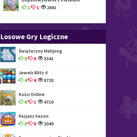
1
1
2661
Losowe Gry Logiczne
Świąteczny Mahjong
3
0
3341
Jewels Blitz 4
4
4
8728
Kości Online
6
1
4710
Pasjans Sezon
0
0
2049