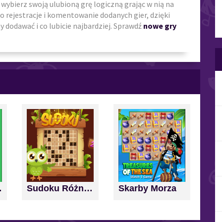
i wybierz swoją ulubioną grę logiczną grając w nią na
o rejestracje i komentowanie dodanych gier, dzięki
 dodawać i co lubicie najbardziej. Sprawdź
nowe gry
nd Score
Sudoku Różne Poziomy
Skarby Morza