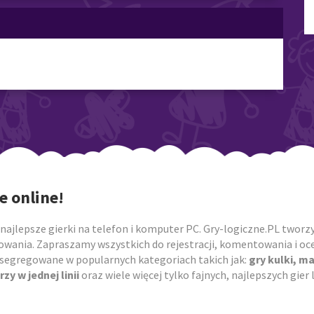
e online!
najlepsze gierki na telefon i komputer PC. Gry-logiczne.PL tworzym
owania. Zapraszamy wszystkich do rejestracji, komentowania i ocen
posegregowane w popularnych kategoriach takich jak:
gry kulki, m
rzy w jednej linii
oraz wiele więcej tylko fajnych, najlepszych gie