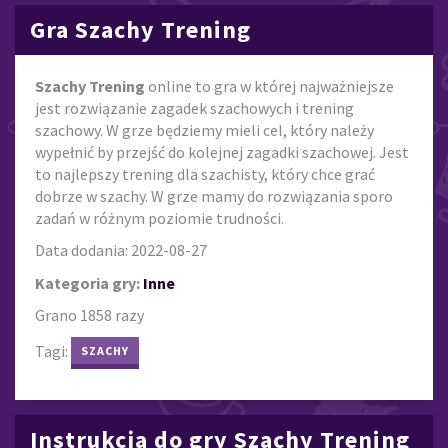
Gra Szachy Trening
Szachy Trening
online to gra w której najważniejsze
jest rozwiązanie zagadek szachowych i trening
szachowy. W grze będziemy mieli cel, który należy
wypełnić by przejść do kolejnej zagadki szachowej. Jest
to najlepszy trening dla szachisty, który chce grać
dobrze w szachy. W grze mamy do rozwiązania sporo
zadań w różnym poziomie trudności.
Data dodania: 2022-08-27
Kategoria gry:
Inne
Grano 1858 razy
Tagi:
SZACHY
Instrukcja do gry Szachy Trening