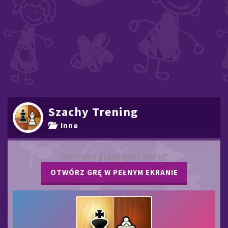
Szachy Trening
Inne
Problem z grą Szachy Trening?
OTWÓRZ GRĘ W PEŁNYM EKRANIE