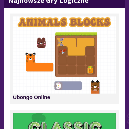
Najnowsze Gry Logiczne
Ubongo Online