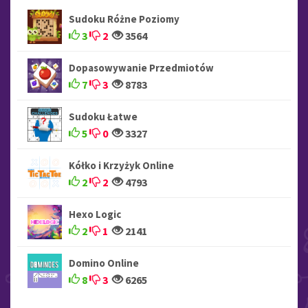
Sudoku Różne Poziomy
3
2
3564
Dopasowywanie Przedmiotów
7
3
8783
Sudoku Łatwe
5
0
3327
Kółko i Krzyżyk Online
2
2
4793
Hexo Logic
2
1
2141
Domino Online
8
3
6265