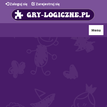
Zaloguj się
Zarejestruj się
Toggle
Menu
navigati