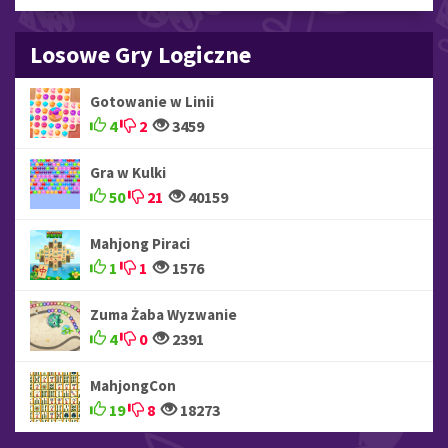
Losowe Gry Logiczne
Gotowanie w Linii
4
2
3459
Gra w Kulki
50
21
40159
Mahjong Piraci
1
1
1576
Zuma Żaba Wyzwanie
4
0
2391
MahjongCon
19
8
18273