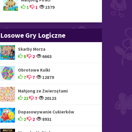
1
1
1579
Losowe Gry Logiczne
Skarby Morza
8
2
6663
Obrotowe Kulki
7
7
12879
Mahjong ze Zwierzętami
22
7
20123
Dopasowywanie Cukierków
2
2
8931