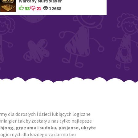
Warcaby Multiplayer
38
21
12688
y dla dorosłych i dzieci lubiących logiczne
ia gier tak by zostały u nas tylko najlepsze
ahjong, gry zuma i sudoku, pasjanse, ukryte
r logicznych dla każdego za darmo bez