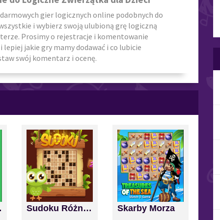
 darmowych gier logicznych online podobnych do
 wszystkie i wybierz swoją ulubioną grę logiczną
uterze. Prosimy o rejestracje i komentowanie
 lepiej jakie gry mamy dodawać i co lubicie
staw swój komentarz i ocenę.
nd Score
Sudoku Różne Poziomy
Skarby Morza