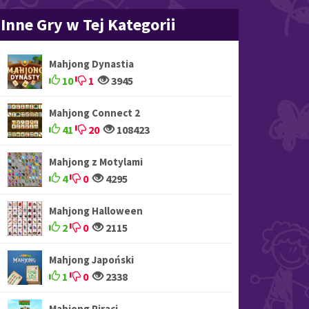
Inne Gry w Tej Kategorii
Mahjong Dynastia
10
1
3945
Mahjong Connect 2
41
20
108423
Mahjong z Motylami
4
0
4295
Mahjong Halloween
2
0
2115
Mahjong Japoński
1
0
2338
Mahjong Piraci