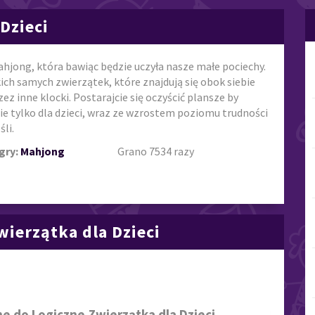
Dzieci
ahjong, która bawiąc będzie uczyła nasze małe pociechy.
ch samych zwierzątek, które znajdują się obok siebie
z inne klocki. Postarajcie się oczyścić plansze by
nie tylko dla dzieci, wraz ze wzrostem poziomu trudności
li.
gry:
Mahjong
Grano 7534 razy
wierzątka dla Dzieci
e do Logiczne Zwierzątka dla Dzieci