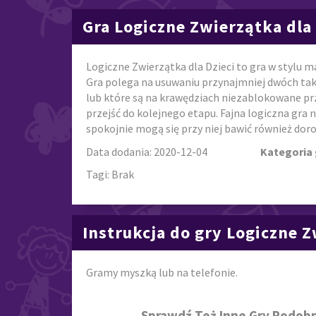
Gra Logiczne Zwierzątka dla 
Logiczne Zwierzątka dla Dzieci to gra w stylu m
Gra polega na usuwaniu przynajmniej dwóch taki
lub które są na krawędziach niezablokowane prze
przejść do kolejnego etapu. Fajna logiczna gra 
spokojnie mogą się przy niej bawić również doroś
Data dodania: 2020-12-04
Kategoria 
Tagi: Brak
Instrukcja do gry Logiczne Z
Gramy myszką lub na telefonie.
Sprawdź Też Inne Gry Podobn