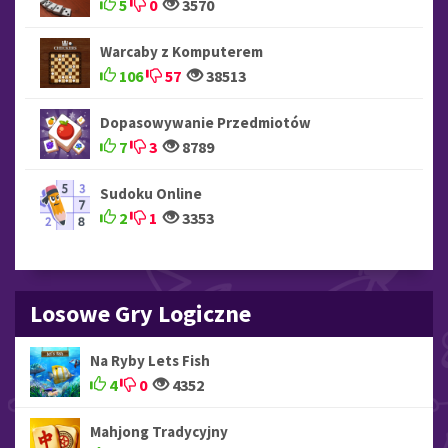
5
0
3570
Warcaby z Komputerem
106
57
38513
Dopasowywanie Przedmiotów
7
3
8789
Sudoku Online
2
1
3353
Losowe Gry Logiczne
Na Ryby Lets Fish
4
0
4352
Mahjong Tradycyjny