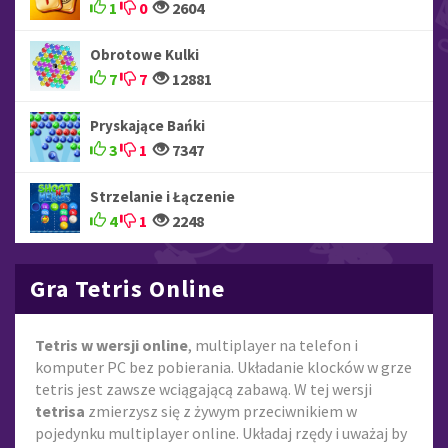
1
0
2604
Obrotowe Kulki
7
7
12881
Pryskające Bańki
3
1
7347
Strzelanie i Łączenie
4
1
2248
Gra Tetris Online
Tetris w wersji online
, multiplayer na telefon i
komputer PC bez pobierania. Układanie klocków w grze
tetris jest zawsze wciągającą zabawą. W tej wersji
tetrisa
zmierzysz się z żywym przeciwnikiem w
pojedynku multiplayer online. Układaj rzędy i uważaj by