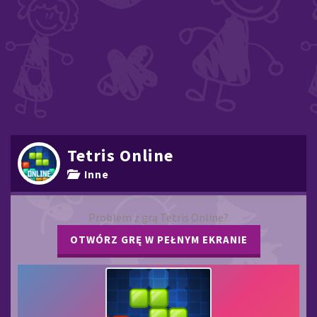
Tetris Online
Inne
Problem z grą Tetris Online?
OTWÓRZ GRĘ W PEŁNYM EKRANIE