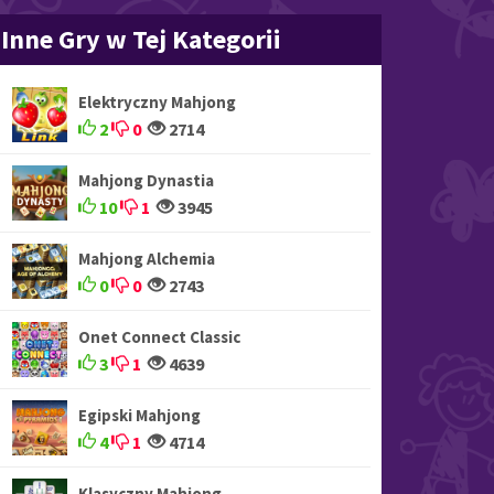
Inne Gry w Tej Kategorii
Elektryczny Mahjong
2
0
2714
Mahjong Dynastia
10
1
3945
Mahjong Alchemia
0
0
2743
Onet Connect Classic
3
1
4639
Egipski Mahjong
4
1
4714
Klasyczny Mahjong