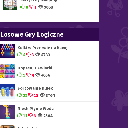
8
1
9068
Losowe Gry Logiczne
Kulki w Przerwie na Kawę
4
3
4733
Dopasuj 3 Kwiatki
9
4
4656
Sortowanie Kulek
22
15
8764
Niech Płynie Woda
11
3
2504