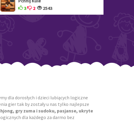
Pchnij Kule
3
2
2543
y dla dorosłych i dzieci lubiących logiczne
ia gier tak by zostały u nas tylko najlepsze
ahjong, gry zuma i sudoku, pasjanse, ukryte
r logicznych dla każdego za darmo bez