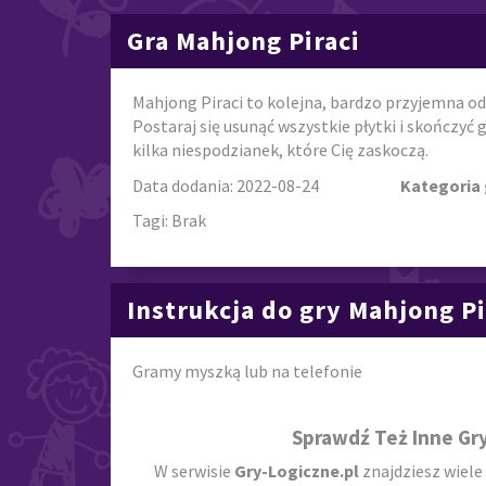
Gra Mahjong Piraci
Mahjong Piraci to kolejna, bardzo przyjemna od
Postaraj się usunąć wszystkie płytki i skończyć 
kilka niespodzianek, które Cię zaskoczą.
Data dodania: 2022-08-24
Kategoria 
Tagi: Brak
Instrukcja do gry Mahjong Pi
Gramy myszką lub na telefonie
Sprawdź Też Inne Gr
W serwisie
Gry-Logiczne.pl
znajdziesz wiele