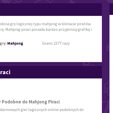
słona gry logicznej typu mahjong w klimacie piratów.
grę. Mahjong piraci posiada bardzo przyjemną grafikę i
gry:
Mahjong
Grano 1577 razy
raci
y Podobne do Mahjong Piraci
 darmowych gier logicznych online podobnych do