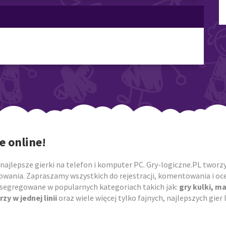
e online!
najlepsze gierki na telefon i komputer PC. Gry-logiczne.PL tworzym
owania. Zapraszamy wszystkich do rejestracji, komentowania i ocen
posegregowane w popularnych kategoriach takich jak:
gry kulki, m
rzy w jednej linii
oraz wiele więcej tylko fajnych, najlepszych gie