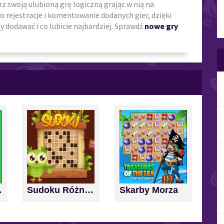
erz swoją ulubioną grę logiczną grając w nią na
o rejestracje i komentowanie dodanych gier, dzięki
 dodawać i co lubicie najbardziej. Sprawdź
nowe gry
nd Score
Sudoku Różne Poziomy
Skarby Morza