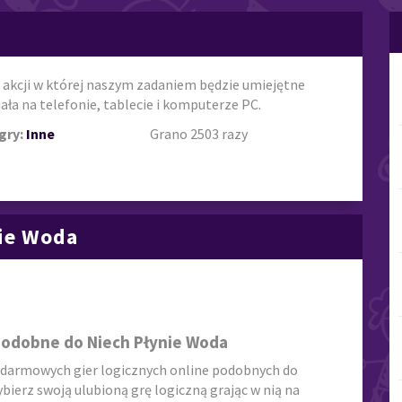
 akcji w której naszym zadaniem będzie umiejętne
ała na telefonie, tablecie i komputerze PC.
gry:
Inne
Grano 2503 razy
nie Woda
Podobne do Niech Płynie Woda
 darmowych gier logicznych online podobnych do
wybierz swoją ulubioną grę logiczną grając w nią na