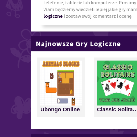
telefonie, tablecie lub komputerze. Prosimy 
Wam będziemy wiedzieli lepiej jakie gry mamy
logiczne
i zostaw swój komentarz i ocenę.
Najnowsze Gry Logiczne
Ubongo Online
Classic Solitaire: Time a