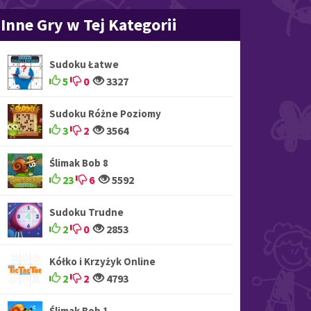
Inne Gry w Tej Kategorii
Sudoku Łatwe
5
0
3327
Sudoku Różne Poziomy
3
2
3564
Ślimak Bob 8
23
6
5592
Sudoku Trudne
2
0
2853
Kółko i Krzyżyk Online
2
2
4793
Ślimak Bob 1