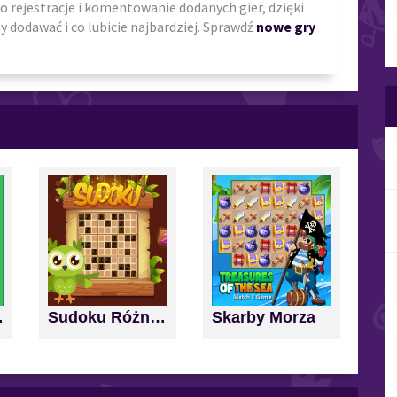
o rejestracje i komentowanie dodanych gier, dzięki
 dodawać i co lubicie najbardziej. Sprawdź
nowe gry
nd Score
Sudoku Różne Poziomy
Skarby Morza