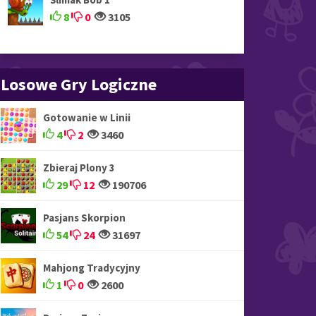
8
0
3105
Losowe Gry Logiczne
Gotowanie w Linii
4
2
3460
Zbieraj Plony 3
29
12
190706
Pasjans Skorpion
54
24
31697
Mahjong Tradycyjny
1
0
2600