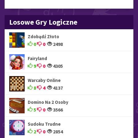
Losowe Gry Logiczne
Zdobądź Złoto
0
0
2498
Fairyland
9
0
4305
Warcaby Online
8
4
4137
Domino Na 2 Osoby
5
0
3566
Sudoku Trudne
2
0
2854