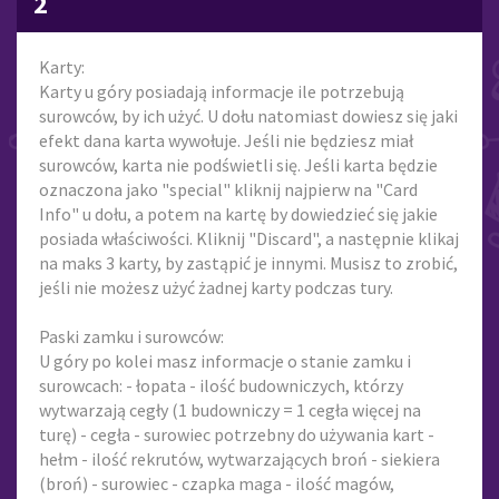
2
Karty:
Karty u góry posiadają informacje ile potrzebują
surowców, by ich użyć. U dołu natomiast dowiesz się jaki
efekt dana karta wywołuje. Jeśli nie będziesz miał
surowców, karta nie podświetli się. Jeśli karta będzie
oznaczona jako "special" kliknij najpierw na "Card
Info" u dołu, a potem na kartę by dowiedzieć się jakie
posiada właściwości. Kliknij "Discard", a następnie klikaj
na maks 3 karty, by zastąpić je innymi. Musisz to zrobić,
jeśli nie możesz użyć żadnej karty podczas tury.
Paski zamku i surowców:
U góry po kolei masz informacje o stanie zamku i
surowcach: - łopata - ilość budowniczych, którzy
wytwarzają cegły (1 budowniczy = 1 cegła więcej na
turę) - cegła - surowiec potrzebny do używania kart -
hełm - ilość rekrutów, wytwarzających broń - siekiera
(broń) - surowiec - czapka maga - ilość magów,