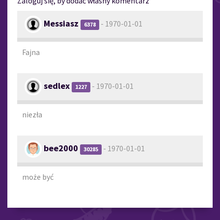
Zaloguj się, by dodać własny komentarz
Messiasz
- 1970-01-01
6378
Fajna
sedlex
- 1970-01-01
1227
niezła
bee2000
- 1970-01-01
30285
może być