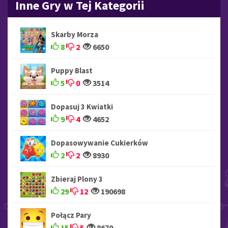
Inne Gry w Tej Kategorii
Skarby Morza
8
2
6650
Puppy Blast
5
0
3514
Dopasuj 3 Kwiatki
9
4
4652
Dopasowywanie Cukierków
2
2
8930
Zbieraj Plony 3
29
12
190698
Połącz Pary
15
5
8670