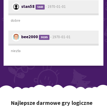
stan58
- 1970-01-01
5643
dobre
bee2000
- 1970-01-01
30285
niezła
Najlepsze darmowe gry logiczne