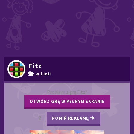
Fitz
w Linii
Problem z grą Fitz?
OTWÓRZ GRĘ W PEŁNYM EKRANIE
2
POMIŃ REKLAMĘ