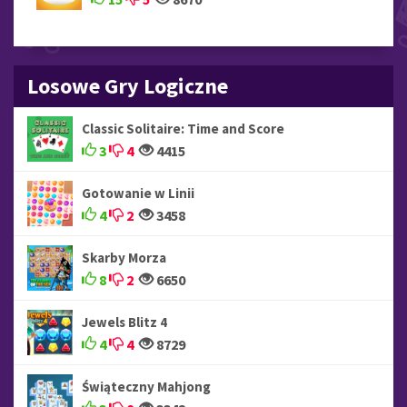
Losowe Gry Logiczne
Classic Solitaire: Time and Score
3
4
4415
Gotowanie w Linii
4
2
3458
Skarby Morza
8
2
6650
Jewels Blitz 4
4
4
8729
Świąteczny Mahjong