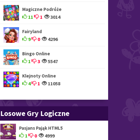
Magiczne Podróże
11
1
3014
Fairyland
9
0
4296
Bingo Online
1
3
5547
Klejnoty Online
4
1
11058
Losowe Gry Logiczne
Pasjans Pająk HTML5
1
0
4999