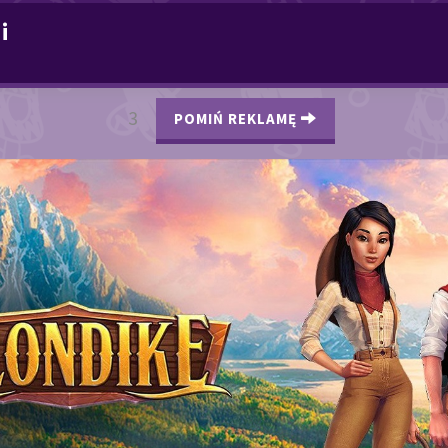
i
3
POMIŃ REKLAMĘ