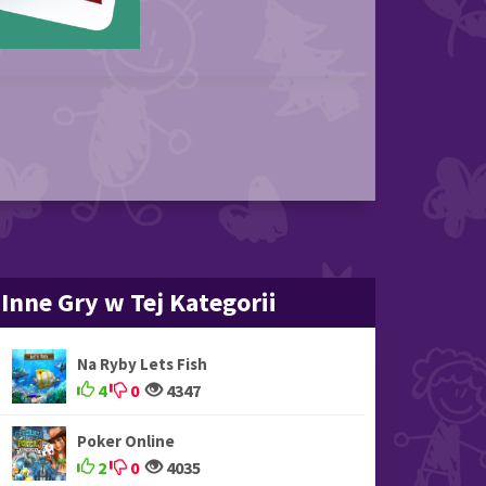
Inne Gry w Tej Kategorii
Na Ryby Lets Fish
4
0
4347
Poker Online
2
0
4035