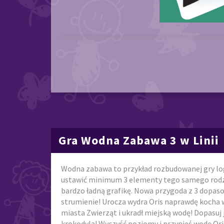
Gra Wodna Zabawa 3 w Linii
Wodna zabawa to przykład rozbudowanej gry log
ustawić minimum 3 elementy tego samego rodzaju
bardzo ładną grafikę. Nowa przygoda z 3 dopaso
strumienie! Urocza wydra Oris naprawdę kocha 
miasta Zwierząt i ukradł miejską wodę! Dopasuj
krokodyla! Wyczyść poziomy i przynieś wodę Ori