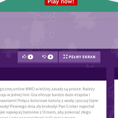
PEŁNY EKRAN
1
0
icznej online MMO w której zasady są proste. Należy
 w jednej linii. Gra oferuje bardzo dużo etapów i
waniami! Połącz kolorowe balony z wodą i poczuj fajne
wodę! Pewnego dnia zły krokodyl Pan Croker najechał
 jak najwięcej balonów z Orisem, aby pokonać złego
sowi i jego przyjaciołom! Jeśli masz manię