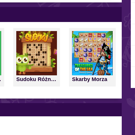
nd Score
Sudoku Różne Poziomy
Skarby Morza