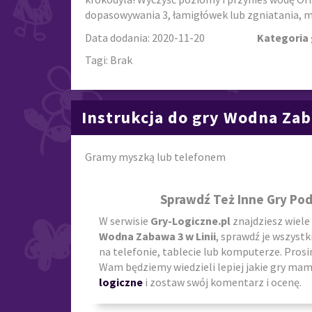
dopasowywania 3, łamigłówek lub zgniatania, mu
Data dodania: 2020-11-20
Kategoria 
Tagi: Brak
Instrukcja do gry Wodna Zab
Gramy myszką lub telefonem
Sprawdź Też Inne Gry Po
W serwisie
Gry-Logiczne.pl
znajdziesz wiele
Wodna Zabawa 3 w Linii
, sprawdź je wszystk
na telefonie, tablecie lub komputerze. Prosi
Wam będziemy wiedzieli lepiej jakie gry mamy
logiczne
i zostaw swój komentarz i ocenę.