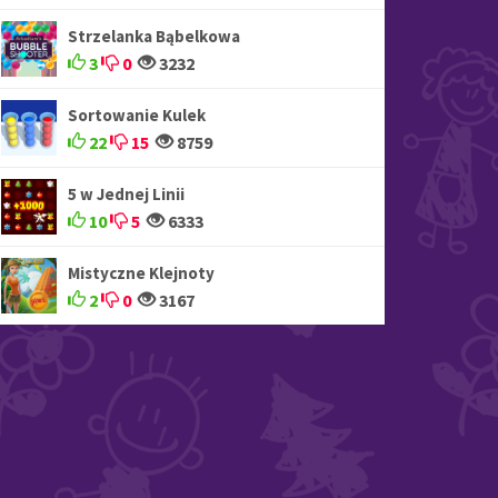
Strzelanka Bąbelkowa
3
0
3232
Sortowanie Kulek
22
15
8759
5 w Jednej Linii
10
5
6333
Mistyczne Klejnoty
2
0
3167