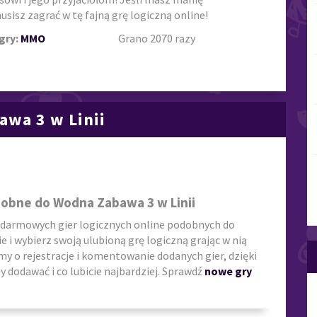
sisz zagrać w tę fajną grę logiczną online!
gry:
MMO
Grano 2070 razy
awa 3 w Linii
dobne do Wodna Zabawa 3 w Linii
 darmowych gier logicznych online podobnych do
ie i wybierz swoją ulubioną grę logiczną grając w nią
my o rejestracje i komentowanie dodanych gier, dzięki
 dodawać i co lubicie najbardziej. Sprawdź
nowe gry