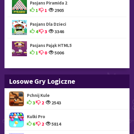
Pasjans Piramida 2
1
1
2905
Pasjans Dla Dzieci
4
3
3346
Pasjans Pająk HTML5
1
0
5006
Losowe Gry Logiczne
Pchnij Kule
3
2
2543
Kulki Pro
6
2
5814