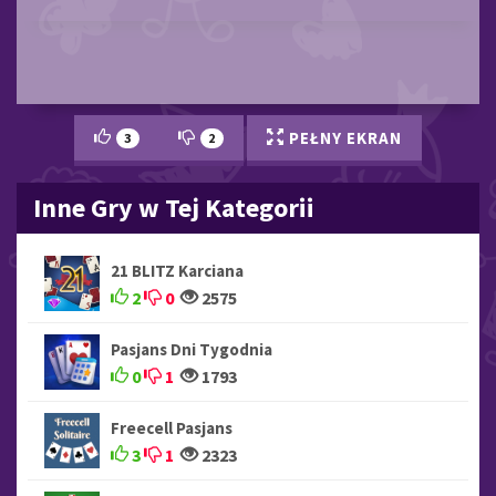
PEŁNY EKRAN
3
2
Inne Gry w Tej Kategorii
21 BLITZ Karciana
2
0
2575
Pasjans Dni Tygodnia
0
1
1793
Freecell Pasjans
3
1
2323