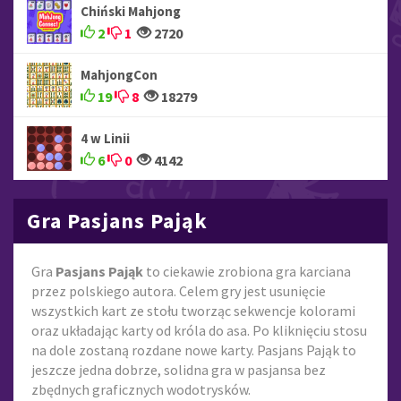
Chiński Mahjong
2
1
2720
MahjongCon
19
8
18279
4 w Linii
6
0
4142
Gra Pasjans Pająk
Gra
Pasjans Pająk
to ciekawie zrobiona gra karciana
przez polskiego autora. Celem gry jest usunięcie
wszystkich kart ze stołu tworząc sekwencje kolorami
oraz układając karty od króla do asa. Po kliknięciu stosu
na dole zostaną rozdane nowe karty. Pasjans Pająk to
jeszcze jedna dobrze, solidna gra w pasjansa bez
zbędnych graficznych wodotrysków.