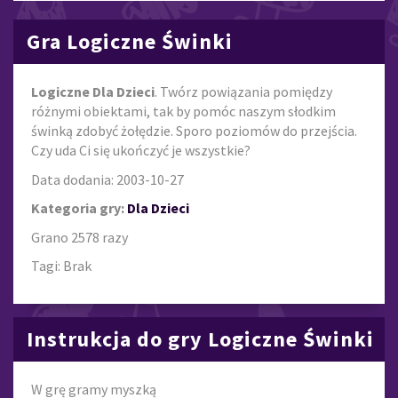
Gra Logiczne Świnki
Logiczne Dla Dzieci
. Twórz powiązania pomiędzy
różnymi obiektami, tak by pomóc naszym słodkim
świnką zdobyć żołędzie. Sporo poziomów do przejścia.
Czy uda Ci się ukończyć je wszystkie?
Data dodania: 2003-10-27
Kategoria gry:
Dla Dzieci
Grano 2578 razy
Tagi: Brak
Instrukcja do gry Logiczne Świnki
W grę gramy myszką