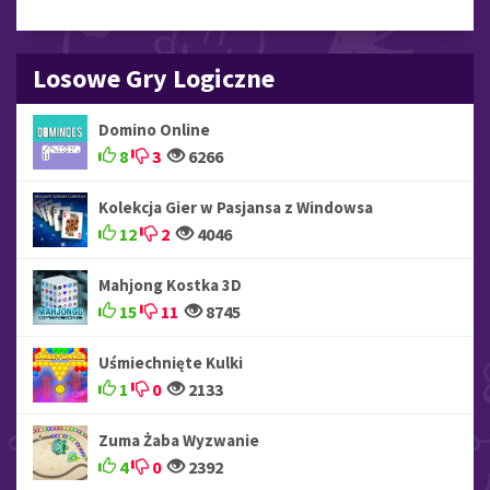
Losowe Gry Logiczne
Domino Online
8
3
6266
Kolekcja Gier w Pasjansa z Windowsa
12
2
4046
Mahjong Kostka 3D
15
11
8745
Uśmiechnięte Kulki
1
0
2133
Zuma Żaba Wyzwanie
4
0
2392