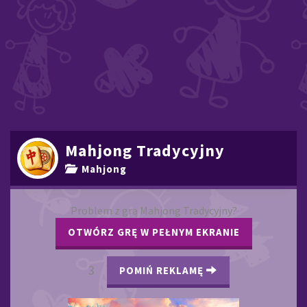
Mahjong Tradycyjny
Mahjong
Problem z grą Mahjong Tradycyjny?
OTWÓRZ GRĘ W PEŁNYM EKRANIE
2
POMIŃ REKLAMĘ