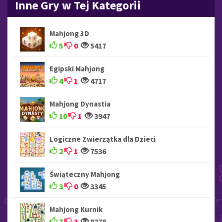
Inne Gry w Tej Kategorii
Mahjong 3D
5
0
5417
Egipski Mahjong
4
1
4717
Mahjong Dynastia
10
1
3947
Logiczne Zwierzątka dla Dzieci
2
1
7536
Świąteczny Mahjong
3
0
3345
Mahjong Kurnik
7
3
8278