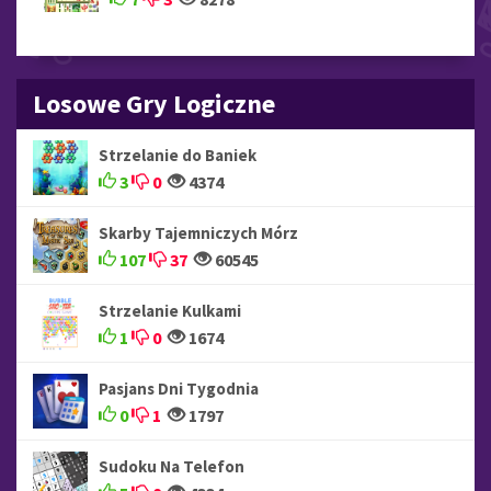
Losowe Gry Logiczne
Strzelanie do Baniek
3
0
4374
Skarby Tajemniczych Mórz
107
37
60545
Strzelanie Kulkami
1
0
1674
Pasjans Dni Tygodnia
0
1
1797
Sudoku Na Telefon