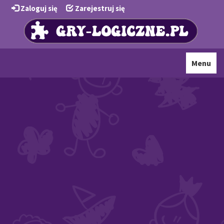
Zaloguj się
Zarejestruj się
Toggle
Menu
navigati