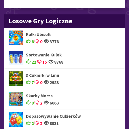
Losowe Gry Logiczne
Kulki Ubisoft
6
0
3778
Sortowanie Kulek
22
15
8768
3 Cukierki w Linii
7
0
2983
Skarby Morza
8
2
6663
Dopasowywanie Cukierków
2
2
8931