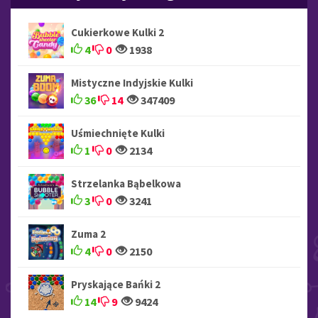
Cukierkowe Kulki 2
4
0
1938
Mistyczne Indyjskie Kulki
36
14
347409
Uśmiechnięte Kulki
1
0
2134
Strzelanka Bąbelkowa
3
0
3241
Zuma 2
4
0
2150
Pryskające Bańki 2
14
9
9424