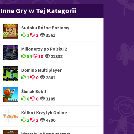
Inne Gry w Tej Kategorii
Sudoku Różne Poziomy
3
2
3561
Milionerzy po Polsku 2
54
10
21338
Domino Multiplayer
1
0
2861
Ślimak Bob 1
8
0
3105
Kółko i Krzyżyk Online
2
2
4790
Warcaby z Komputerem