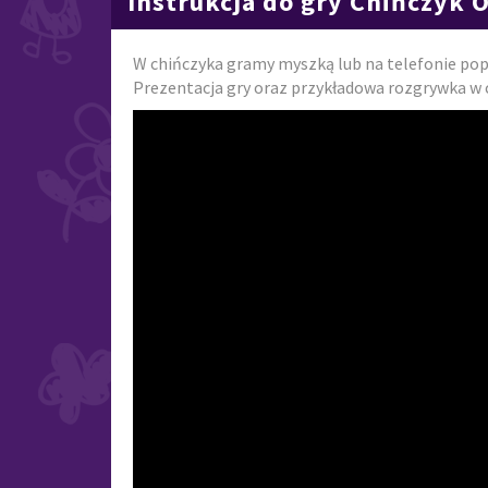
Instrukcja do gry Chińczyk 
W chińczyka gramy myszką lub na telefonie pop
Prezentacja gry oraz przykładowa rozgrywka w 