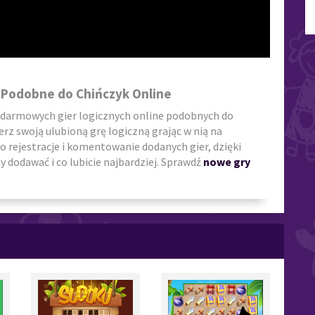
 Podobne do Chińczyk Online
 darmowych gier logicznych online podobnych do
ierz swoją ulubioną grę logiczną grając w nią na
o rejestracje i komentowanie dodanych gier, dzięki
 dodawać i co lubicie najbardziej. Sprawdź
nowe gry