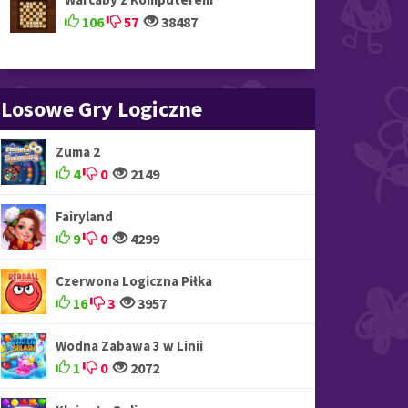
106
57
38487
Losowe Gry Logiczne
Zuma 2
4
0
2149
Fairyland
9
0
4299
Czerwona Logiczna Piłka
16
3
3957
Wodna Zabawa 3 w Linii
1
0
2072