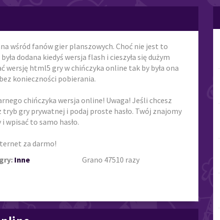
na wśród fanów gier planszowych. Choć nie jest to
była dodana kiedyś wersja flash i cieszyła się dużym
wersję html5 gry w chińczyka online tak by była ona
bez konieczności pobierania.
rnego chińczyka wersja online! Uwaga! Jeśli chcesz
tryb gry prywatnej i podaj proste hasło. Twój znajomy
 i wpisać to samo hasło.
nternet za darmo!
gry:
Inne
Grano 47510 razy