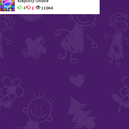
Klejnoty Online
4
1
11064