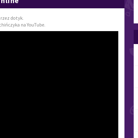
Online
rzez dotyk.
chińczyka na YouTube.