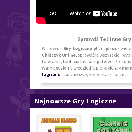
Sprawdź Też Inne Gry
W serwisie
Gry-Logiczne.pl
znajdziesz wiele
Chińczyk Online
, sprawdź je wszystkie i wyb
telefonie, tablecie lub komputerze. Prosimy 
Wam będziemy wiedzieli lepiej jakie gry mamy
logiczne
i zostaw swój komentarz i ocenę.
Najnowsze Gry Logiczne