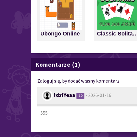
Ubongo Online
Classic Solitaire: Time a
Komentarze (1)
Zaloguj się, by dodać własny komentarz
lxbfYeaa
- 2026-01-16
10
555