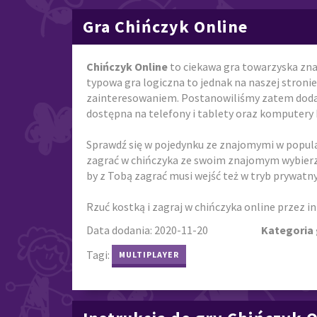
Gra Chińczyk Online
Chińczyk Online
to ciekawa gra towarzyska zna
typowa gra logiczna to jednak na naszej stronie 
zainteresowaniem. Postanowiliśmy zatem dodać 
dostępna na telefony i tablety oraz komputery 
Sprawdź się w pojedynku ze znajomymi w popula
zagrać w chińczyka ze swoim znajomym wybierz 
by z Tobą zagrać musi wejść też w tryb prywatny
Rzuć kostką i zagraj w chińczyka online przez i
Data dodania: 2020-11-20
Kategoria 
Tagi:
MULTIPLAYER