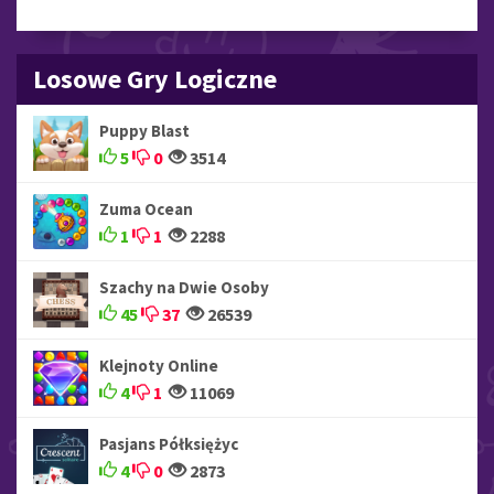
Losowe Gry Logiczne
Puppy Blast
5
0
3514
Zuma Ocean
1
1
2288
Szachy na Dwie Osoby
45
37
26539
Klejnoty Online
4
1
11069
Pasjans Półksiężyc
4
0
2873