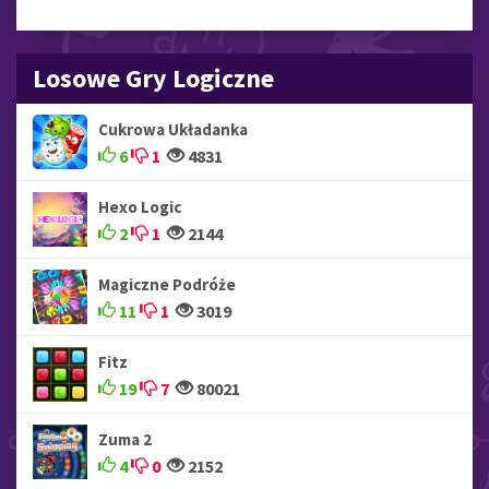
Losowe Gry Logiczne
Cukrowa Układanka
6
1
4831
Hexo Logic
2
1
2144
Magiczne Podróże
11
1
3019
Fitz
19
7
80021
Zuma 2
4
0
2152