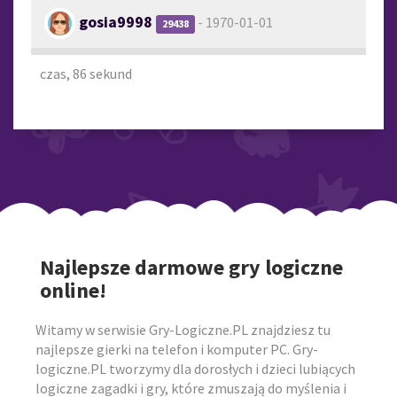
gosia9998
- 1970-01-01
29438
czas, 86 sekund
Najlepsze darmowe gry logiczne
online!
Witamy w serwisie Gry-Logiczne.PL znajdziesz tu
najlepsze gierki na telefon i komputer PC. Gry-
logiczne.PL tworzymy dla dorosłych i dzieci lubiących
logiczne zagadki i gry, które zmuszają do myślenia i