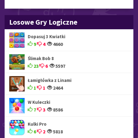
Losowe Gry Logiczne
Dopasuj 3 Kwiatki
9
4
4660
Ślimak Bob 8
23
6
5597
Łamigłówka z Linami
1
1
2464
W Kuleczki
7
3
8586
Kulki Pro
6
2
5818