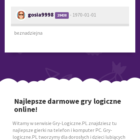
gosia9998
- 1970-01-01
29438
beznadziejna
Najlepsze darmowe gry logiczne
online!
Witamy w serwisie Gry-Logiczne.PL znajdziesz tu
najlepsze gierki na telefon i komputer PC. Gry-
logiczne.PL tworzymy dla dorosłych i dzieci lubiących