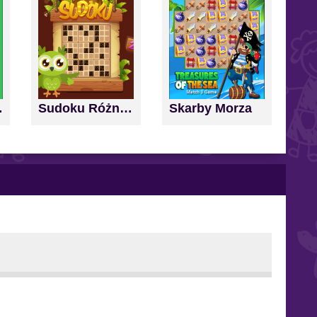
nd Score
Sudoku Różne Poziomy
Skarby Morza