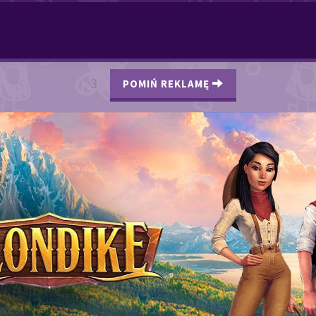
2
POMIŃ REKLAMĘ