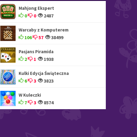
Mahjong Ekspert
0
0
2487
Warcaby z Komputerem
106
57
38499
Pasjans Piramida
2
1
1938
Kulki Edycja Świąteczna
6
3
3823
W Kuleczki
7
3
8574