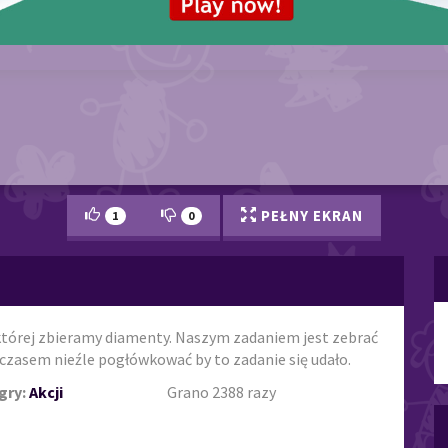
PEŁNY EKRAN
1
0
 której zbieramy diamenty. Naszym zadaniem jest zebrać
e czasem nieźle pogłówkować by to zadanie się udało.
gry:
Akcji
Grano 2388 razy