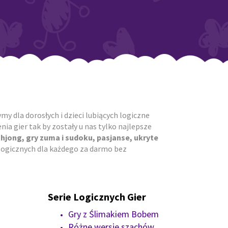
y dla dorosłych i dzieci lubiących logiczne
ia gier tak by zostały u nas tylko najlepsze
ahjong, gry zuma i sudoku, pasjanse, ukryte
r logicznych dla każdego za darmo bez
Serie Logicznych Gier
Gry z Ślimakiem Bobem
Różne wersje szachów