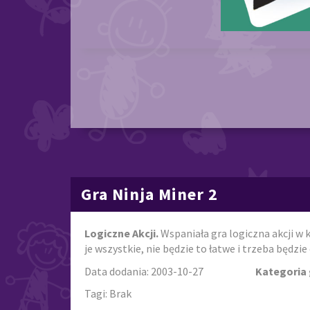
Gra Ninja Miner 2
Logiczne Akcji.
Wspaniała gra logiczna akcji w
je wszystkie, nie będzie to łatwe i trzeba będzi
Data dodania: 2003-10-27
Kategoria 
Tagi: Brak