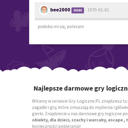
bee2000
- 1970-01-01
30285
podoba mi się, polecam
Najlepsze darmowe gry logiczn
Witamy w serwisie Gry-Logiczne.PL znajdziesz tu 
zagadki i gry, które zmuszają do myślenia i główk
gierki. Znajdziecie u nas darmowe gry logiczne 
obiekty, dla dzieci, szachy i warcaby, escape , t
konieczności pobierania!