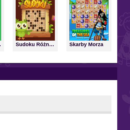
nd Score
Sudoku Różne Poziomy
Skarby Morza