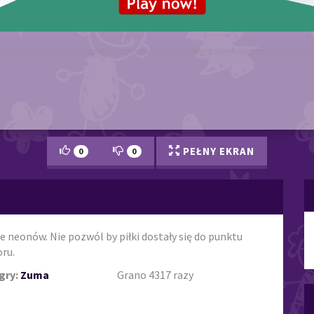
PEŁNY EKRAN
0
0
e neonów. Nie pozwól by piłki dostały się do punktu
oru.
gry:
Zuma
Grano 4317 razy