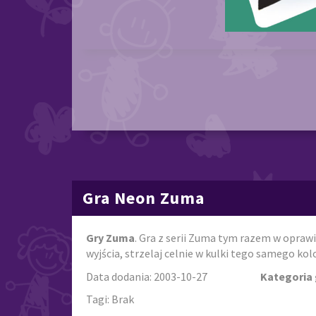
Gra Neon Zuma
Gry Zuma
. Gra z serii Zuma tym razem w oprawi
wyjścia, strzelaj celnie w kulki tego samego kol
Data dodania: 2003-10-27
Kategoria 
Tagi: Brak