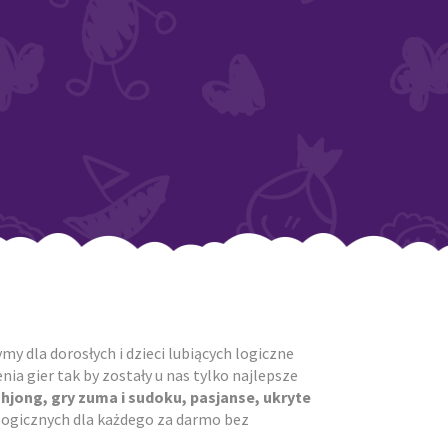
y dla dorosłych i dzieci lubiących logiczne
ia gier tak by zostały u nas tylko najlepsze
ahjong, gry zuma i sudoku, pasjanse, ukryte
r logicznych dla każdego za darmo bez