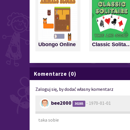
Ubongo Online
Classic Solitaire: Time a
Komentarze (0)
Zaloguj się, by dodać własny komentarz
bee2000
- 1970-01-01
30285
taka sobie