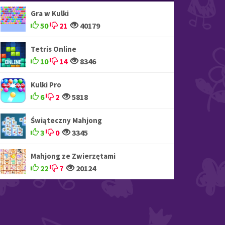
Gra w Kulki
50
21
40179
Tetris Online
10
14
8346
Kulki Pro
6
2
5818
Świąteczny Mahjong
3
0
3345
Mahjong ze Zwierzętami
22
7
20124