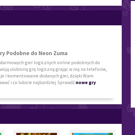
a
Gry Podobne do Neon Zuma
 darmowych gier logicznych online podobnych do
swoją ulubioną grę logiczną grając w nią na telefonie,
cje i komentowanie dodanych gier, dzięki Wam
wać i co lubicie najbardziej. Sprawdź
nowe gry