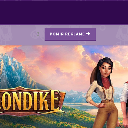
2
POMIŃ REKLAMĘ