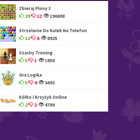
Zbieraj Plony 3
29
12
190698
Strzelanie Do Kulek Na Telefon
12
6
8925
Szachy Trening
5
1
1858
Gra Logika
5
4
3693
Kółko i Krzyżyk Online
2
2
4789