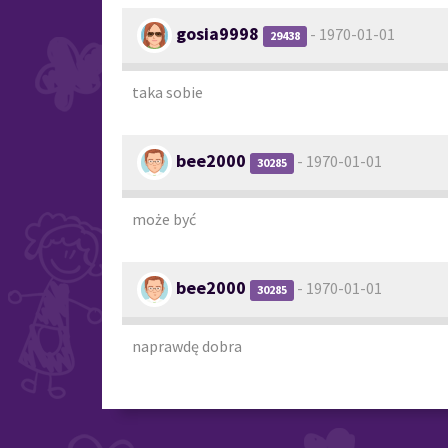
gosia9998
- 1970-01-01
29438
taka sobie
bee2000
- 1970-01-01
30285
może być
bee2000
- 1970-01-01
30285
naprawdę dobra