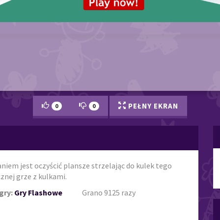
PEŁNY EKRAN
0
0
aniem jest oczyścić plansze strzelając do kulek tego
znej grze z kulkami.
gry:
Gry Flashowe
Grano 9125 razy