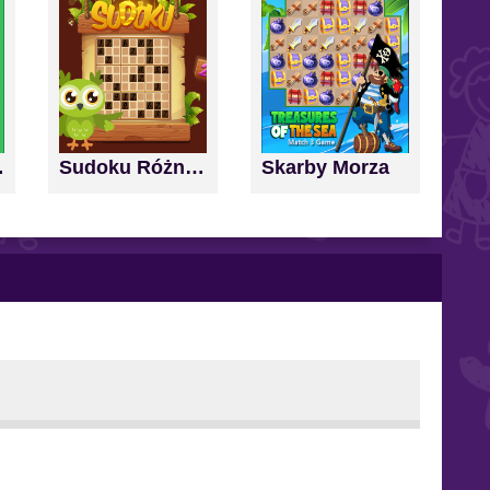
nd Score
Sudoku Różne Poziomy
Skarby Morza