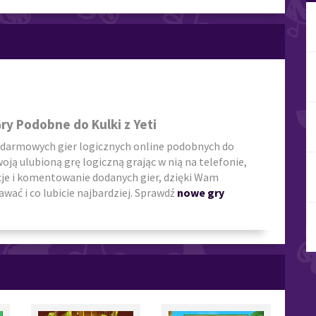
i
ry Podobne do Kulki z Yeti
 darmowych gier logicznych online podobnych do
woją ulubioną grę logiczną grając w nią na telefonie,
cje i komentowanie dodanych gier, dzięki Wam
wać i co lubicie najbardziej. Sprawdź
nowe gry