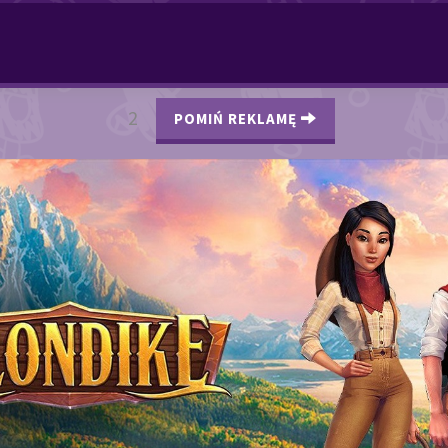
2
POMIŃ REKLAMĘ