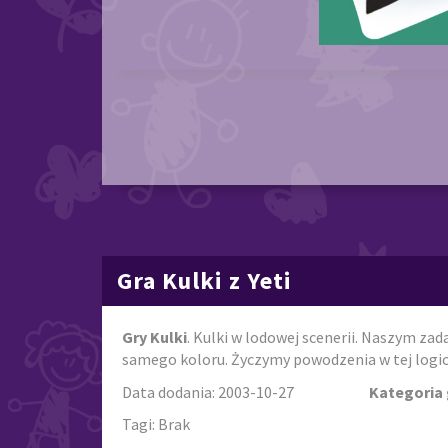
Gra Kulki z Yeti
Gry Kulki
. Kulki w lodowej scenerii. Naszym zad
samego koloru. Życzymy powodzenia w tej logic
Data dodania: 2003-10-27
Kategoria 
Tagi: Brak