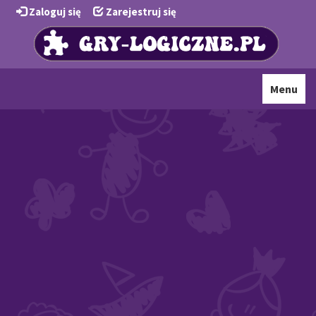
Zaloguj się
Zarejestruj się
Toggle
Menu
navigati