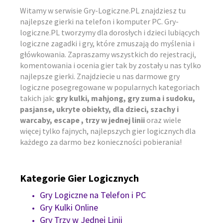
Witamy w serwisie Gry-Logiczne.PL znajdziesz tu
najlepsze gierki na telefon i komputer PC. Gry-
logiczne.PL tworzymy dla dorosłych i dzieci lubiących
logiczne zagadki i gry, które zmuszają do myślenia i
główkowania. Zapraszamy wszystkich do rejestracji,
komentowania i ocenia gier tak by zostały u nas tylko
najlepsze gierki. Znajdziecie u nas darmowe gry
logiczne posegregowane w popularnych kategoriach
takich jak:
gry kulki, mahjong, gry zuma i sudoku,
pasjanse, ukryte obiekty, dla dzieci, szachy i
warcaby, escape , trzy w jednej linii
oraz wiele
więcej tylko fajnych, najlepszych gier logicznych dla
każdego za darmo bez konieczności pobierania!
Kategorie Gier Logicznych
Gry Logiczne na Telefon i PC
Gry Kulki Online
Gry Trzy w Jednej Linii