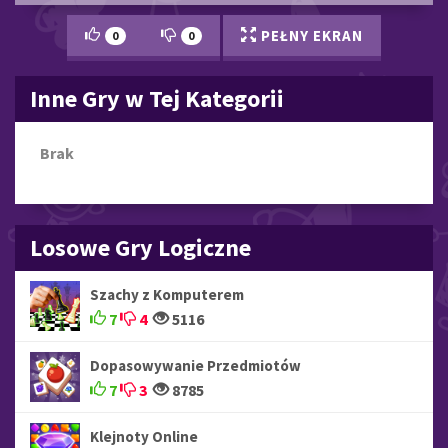
PEŁNY EKRAN
0
0
Inne Gry w Tej Kategorii
Brak
LOGICZNE GRY NA TELEFON I KOMPUTER ONLINE ZA 
Losowe Gry Logiczne
Szachy z Komputerem
7
4
5116
Dopasowywanie Przedmiotów
7
3
8785
Klejnoty Online