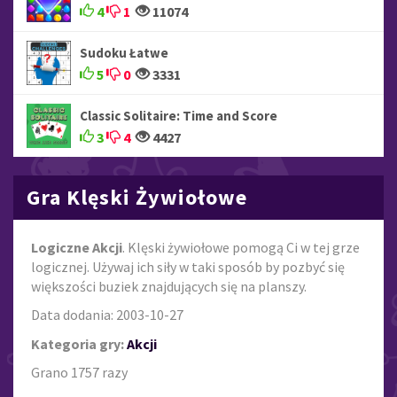
4
1
11074
Sudoku Łatwe
5
0
3331
Classic Solitaire: Time and Score
3
4
4427
Gra Klęski Żywiołowe
Logiczne Akcji
. Klęski żywiołowe pomogą Ci w tej grze
logicznej. Używaj ich siły w taki sposób by pozbyć się
większości buziek znajdujących się na planszy.
Data dodania: 2003-10-27
Kategoria gry:
Akcji
Grano 1757 razy