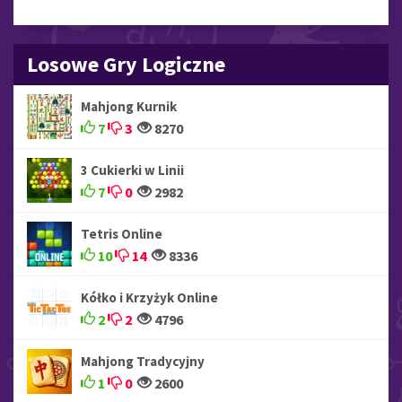
Losowe Gry Logiczne
Mahjong Kurnik
7
3
8270
3 Cukierki w Linii
7
0
2982
Tetris Online
10
14
8336
Kółko i Krzyżyk Online
2
2
4796
Mahjong Tradycyjny
1
0
2600