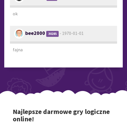
ok
bee2000
- 1970-01-01
30285
fajna
Najlepsze darmowe gry logiczne
online!