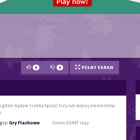
PEŁNY EKRAN
6
0
gdzie będzie trzeba łączyć trzy lub więcej elementów.
.
gry:
Gry Flashowe
Grano 63447 razy