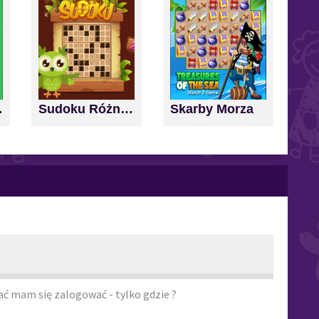
nd Score
Sudoku Różne Poziomy
Skarby Morza
ć mam się zalogować - tylko gdzie ?