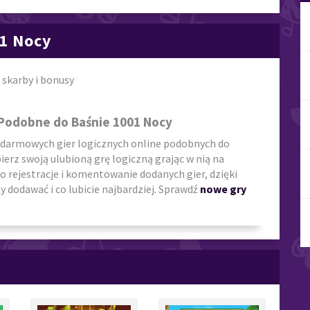
01 Nocy
 skarby i bonusy
 Podobne do Baśnie 1001 Nocy
 darmowych gier logicznych online podobnych do
bierz swoją ulubioną grę logiczną grając w nią na
o rejestracje i komentowanie dodanych gier, dzięki
 dodawać i co lubicie najbardziej. Sprawdź
nowe gry