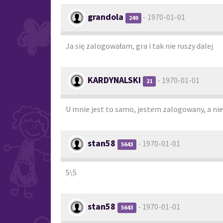
grandola
- 1970-01-01
249
Ja się zalogowałam, gra i tak nie ruszy dalej
KARDYNALSKI
- 1970-01-01
21
U mnie jest to samo, jestem zalogowany, a n
stan58
- 1970-01-01
5643
5\5
stan58
- 1970-01-01
5643