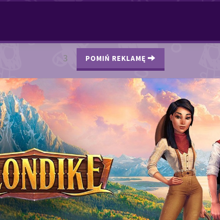
2
POMIŃ REKLAMĘ