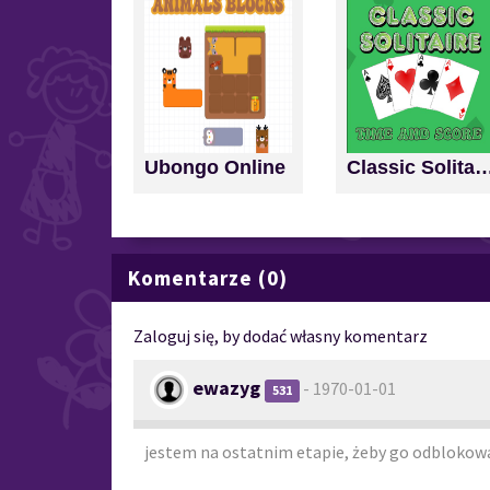
Ubongo Online
Classic Solitaire: Time a
Komentarze (0)
Zaloguj się, by dodać własny komentarz
ewazyg
- 1970-01-01
531
jestem na ostatnim etapie, żeby go odblokowa