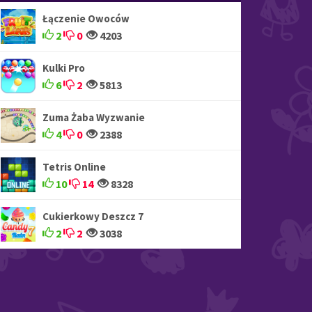
Łączenie Owoców
2
0
4203
Kulki Pro
6
2
5813
Zuma Żaba Wyzwanie
4
0
2388
Tetris Online
10
14
8328
Cukierkowy Deszcz 7
2
2
3038