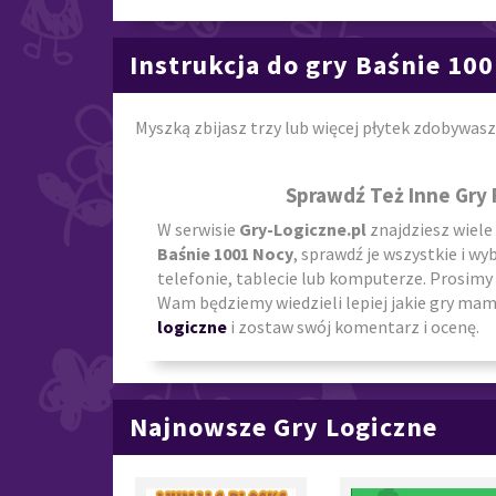
Instrukcja do gry Baśnie 10
Myszką zbijasz trzy lub więcej płytek zdobywasz
Sprawdź Też Inne Gry
W serwisie
Gry-Logiczne.pl
znajdziesz wiele
Baśnie 1001 Nocy
, sprawdź je wszystkie i wy
telefonie, tablecie lub komputerze. Prosimy 
Wam będziemy wiedzieli lepiej jakie gry mamy
logiczne
i zostaw swój komentarz i ocenę.
Najnowsze Gry Logiczne