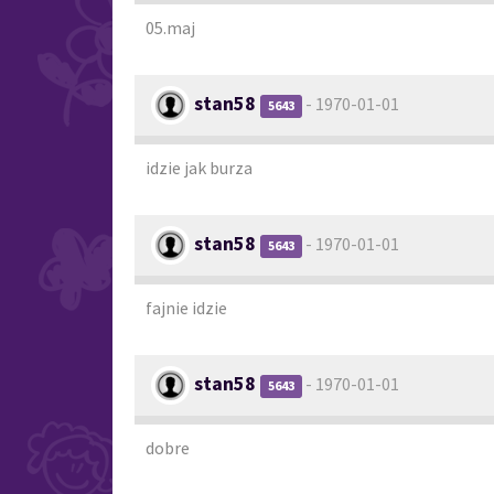
05.maj
stan58
- 1970-01-01
5643
idzie jak burza
stan58
- 1970-01-01
5643
fajnie idzie
stan58
- 1970-01-01
5643
dobre