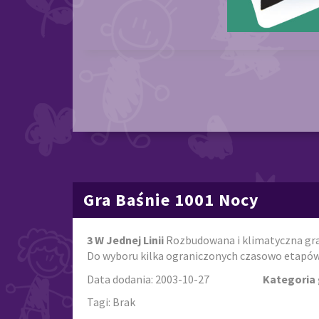
Gra Baśnie 1001 Nocy
3 W Jednej Linii
Rozbudowana i klimatyczna gra 
Do wyboru kilka ograniczonych czasowo etapów
Data dodania: 2003-10-27
Kategoria 
Tagi: Brak