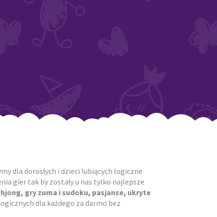
y dla dorosłych i dzieci lubiących logiczne
ia gier tak by zostały u nas tylko najlepsze
ahjong, gry zuma i sudoku, pasjanse, ukryte
r logicznych dla każdego za darmo bez