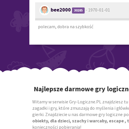
bee2000
- 1970-01-01
30285
polecam, dobra na szybkość
Najlepsze darmowe gry logiczn
Witamy w serwisie Gry-Logiczne.PL znajdziesz tu 
zagadki i gry, które zmuszają do myślenia i główk
gierki. Znajdziecie u nas darmowe gry logiczne 
obiekty, dla dzieci, szachy i warcaby, escape , t
konieczności pobierania!