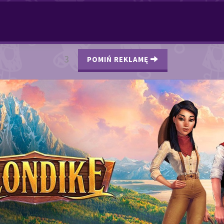
2
POMIŃ REKLAMĘ