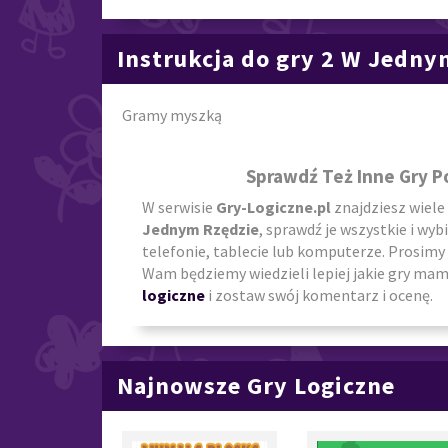
Instrukcja do gry 2 W Jedny
Gramy myszką
Sprawdź Też Inne Gry 
W serwisie
Gry-Logiczne.pl
znajdziesz wiele
Jednym Rzędzie
, sprawdź je wszystkie i wyb
telefonie, tablecie lub komputerze. Prosimy 
Wam będziemy wiedzieli lepiej jakie gry mamy
logiczne
i zostaw swój komentarz i ocenę.
Najnowsze Gry Logiczne