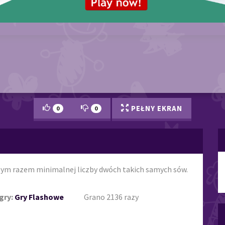
PEŁNY EKRAN
0
0
tym razem minimalnej liczby dwóch takich samych sów.
gry:
Gry Flashowe
Grano 2136 razy