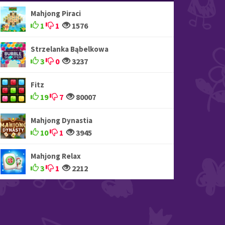
Mahjong Piraci
1
1
1576
Strzelanka Bąbelkowa
3
0
3237
Fitz
19
7
80007
Mahjong Dynastia
10
1
3945
Mahjong Relax
3
1
2212