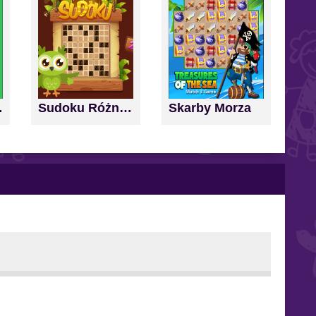
nd Score
Sudoku Różne Poziomy
Skarby Morza