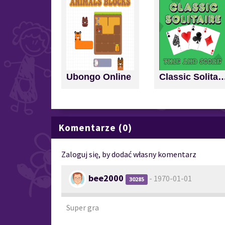
Ubongo Online
Classic Solitaire: Time a
Komentarze (0)
Zaloguj się, by dodać własny komentarz
bee2000
- 1970-01-01
30285
Super gra