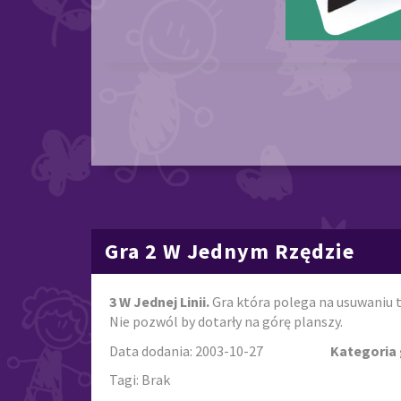
Gra 2 W Jednym Rzędzie
3 W Jednej Linii.
Gra która polega na usuwaniu 
Nie pozwól by dotarły na górę planszy.
Data dodania: 2003-10-27
Kategoria 
Tagi: Brak