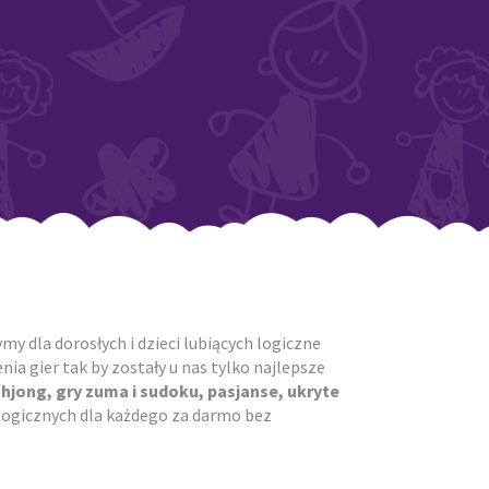
y dla dorosłych i dzieci lubiących logiczne
ia gier tak by zostały u nas tylko najlepsze
ahjong, gry zuma i sudoku, pasjanse, ukryte
r logicznych dla każdego za darmo bez