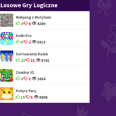
Losowe Gry Logiczne
Mahjong z Motylami
4
0
4289
Kulki Pro
6
2
5813
Sortowanie Kulek
22
15
8761
Zumbar IO
0
2
2434
Połącz Pary
15
5
8668