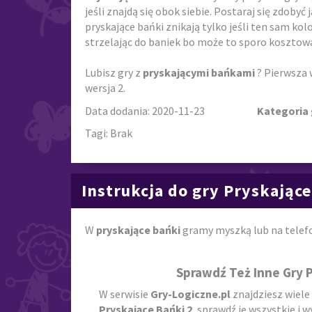
jeśli znajdą się obok siebie. Postaraj się zdobyć
pryskające bańki znikają tylko jeśli ten sam kol
strzelając do baniek bo może to sporo kosztow
Lubisz gry z
pryskającymi bańkami
? Pierwsza 
wersja 2.
Data dodania: 2020-11-23
Kategoria 
Tagi: Brak
Instrukcja do gry Pryskające
W
pryskające bańki
gramy myszką lub na telefo
Sprawdź Też Inne Gry 
W serwisie
Gry-Logiczne.pl
znajdziesz wiele
Pryskające Bańki 2
, sprawdź je wszystkie i 