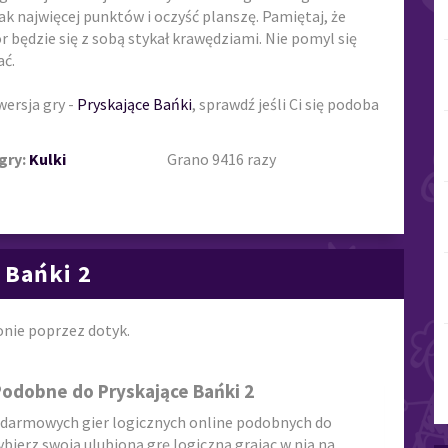
 jak najwięcej punktów i oczyść planszę. Pamiętaj, że
or będzie się z sobą stykał krawędziami. Nie pomyl się
ać.
wersja gry -
Pryskające Bańki
, sprawdź jeśli Ci się podoba
gry:
Kulki
Grano 9416 razy
 Bańki 2
nie poprzez dotyk.
Podobne do Pryskające Bańki 2
 darmowych gier logicznych online podobnych do
wybierz swoją ulubioną grę logiczną grając w nią na