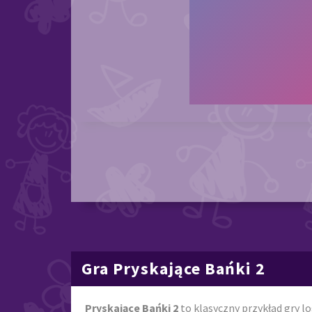
Gra Pryskające Bańki 2
Pryskające Bańki 2
to klasyczny przykład gry l