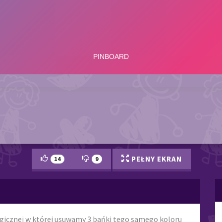
PEŁNY EKRAN
14
9
ogicznej w której usuwamy 3 bańki tego samego koloru