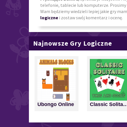
telefonie, tablecie lub komputerze. Prosimy 
Wam będziemy wiedzieli lepiej jakie gry mamy
logiczne
i zostaw swój komentarz i ocenę.
Najnowsze Gry Logiczne
Ubongo Online
Classic Solitaire: Time a