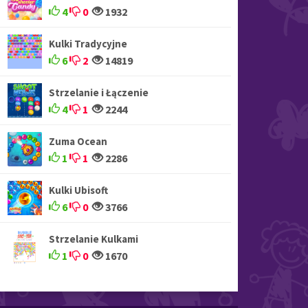
4
0
1932
Kulki Tradycyjne
6
2
14819
Strzelanie i Łączenie
4
1
2244
Zuma Ocean
1
1
2286
Kulki Ubisoft
6
0
3766
Strzelanie Kulkami
1
0
1670