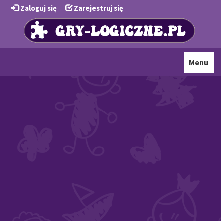
Zaloguj się
Zarejestruj się
Toggle
Menu
navigati