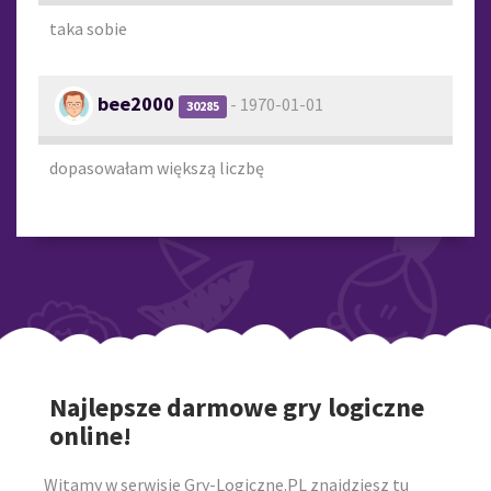
taka sobie
bee2000
- 1970-01-01
30285
dopasowałam większą liczbę
Najlepsze darmowe gry logiczne
online!
Witamy w serwisie Gry-Logiczne.PL znajdziesz tu