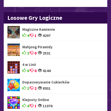
Losowe Gry Logiczne
Magiczne Kamienie
4
1
4297
Mahjong Piramidy
2
0
2531
4 w Linii
6
0
4144
Dopasowywanie Cukierków
2
2
8931
Klejnoty Online
4
1
11076