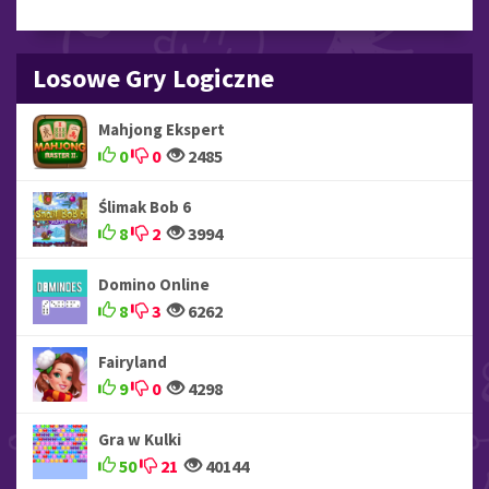
Losowe Gry Logiczne
Mahjong Ekspert
0
0
2485
Ślimak Bob 6
8
2
3994
Domino Online
8
3
6262
Fairyland
9
0
4298
Gra w Kulki
50
21
40144