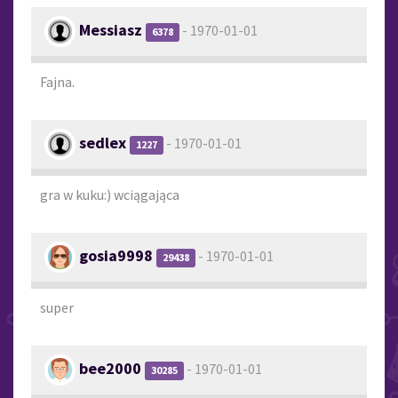
Messiasz
- 1970-01-01
6378
Fajna.
sedlex
- 1970-01-01
1227
gra w kuku:) wciągająca
gosia9998
- 1970-01-01
29438
super
bee2000
- 1970-01-01
30285