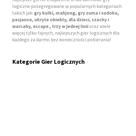
logiczne posegregowane w popularnych kategoriach
takich jak:
gry kulki, mahjong, gry zuma i sudoku,
pasjanse, ukryte obiekty, dla dzieci, szachy i
warcaby, escape , trzy w jednej linii
oraz wiele
więcej tylko fajnych, najlepszych gier logicznych dla
każdego za darmo bez konieczności pobierania!
Kategorie Gier Logicznych
Gry Logiczne na Telefon i PC
Gry Kulki Online
Gry Trzy w Jednej Linii
Gry Mahjong
Gry Pasjanse
Gry Logiczne MMO
Inne Logiczne Gry
Gry Logiczne Dla Dzieci
Gry Zuma