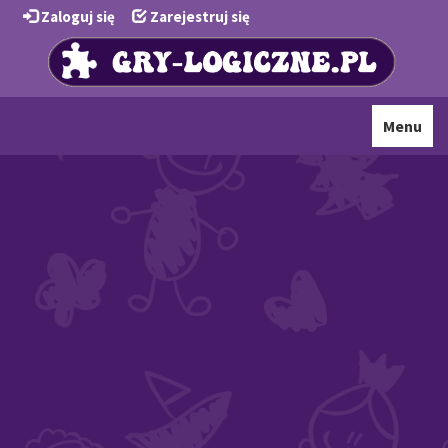
Zaloguj się
Zarejestruj się
Toggle
Menu
navigati