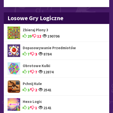
Losowe Gry Logiczne
Zbieraj Plony 3
29
12
190706
Dopasowywanie Przedmiotów
7
3
8784
Obrotowe Kulki
7
7
12874
Pchnij Kule
3
2
2541
Hexo Logic
2
1
2141