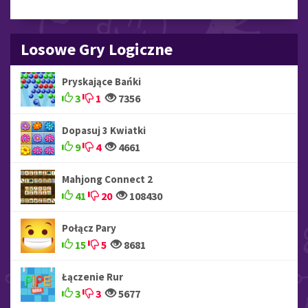
Losowe Gry Logiczne
Pryskające Bańki
3
1
7356
Dopasuj 3 Kwiatki
9
4
4661
Mahjong Connect 2
41
20
108430
Połącz Pary
15
5
8681
Łączenie Rur
3
3
5677