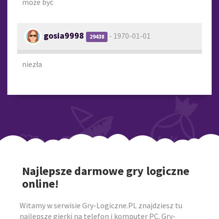
może być
gosia9998
- 1970-01-01
29438
niezła
Najlepsze darmowe gry logiczne
online!
Witamy w serwisie Gry-Logiczne.PL znajdziesz tu
najlepsze gierki na telefon i komputer PC. Gry-