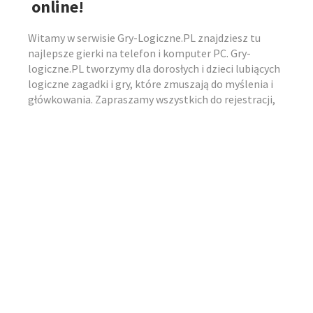
online!
Witamy w serwisie Gry-Logiczne.PL znajdziesz tu
najlepsze gierki na telefon i komputer PC. Gry-
logiczne.PL tworzymy dla dorosłych i dzieci lubiących
logiczne zagadki i gry, które zmuszają do myślenia i
główkowania. Zapraszamy wszystkich do rejestracji,
komentowania i ocenia gier tak by zostały u nas tylko
najlepsze gierki. Znajdziecie u nas darmowe gry
logiczne posegregowane w popularnych kategoriach
takich jak:
gry kulki, mahjong, gry zuma i sudoku,
pasjanse, ukryte obiekty, dla dzieci, szachy i
warcaby, escape , trzy w jednej linii
oraz wiele
więcej tylko fajnych, najlepszych gier logicznych dla
każdego za darmo bez konieczności pobierania!
Kategorie Gier Logicznych
Gry Logiczne na Telefon i PC