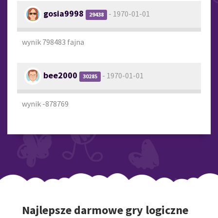
gosia9998
- 1970-01-01
29438
wynik 798483 fajna
bee2000
- 1970-01-01
30285
wynik -878769
Najlepsze darmowe gry logiczne