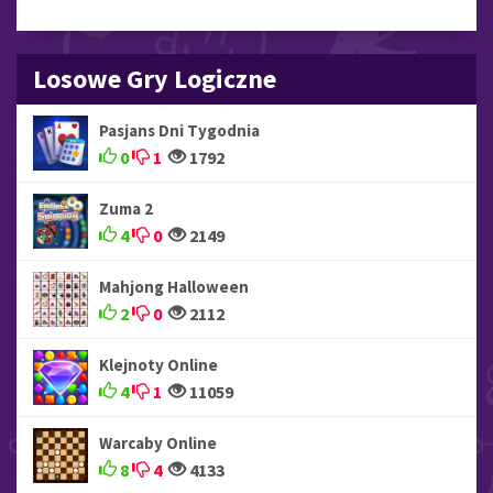
Losowe Gry Logiczne
Pasjans Dni Tygodnia
0
1
1792
Zuma 2
4
0
2149
Mahjong Halloween
2
0
2112
Klejnoty Online
4
1
11059
Warcaby Online
8
4
4133