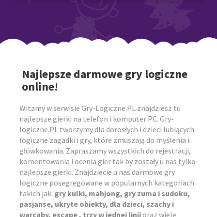
Najlepsze darmowe gry logiczne
online!
Witamy w serwisie Gry-Logiczne.PL znajdziesz tu
najlepsze gierki na telefon i komputer PC. Gry-
logiczne.PL tworzymy dla dorosłych i dzieci lubiących
logiczne zagadki i gry, które zmuszają do myślenia i
główkowania. Zapraszamy wszystkich do rejestracji,
komentowania i ocenia gier tak by zostały u nas tylko
najlepsze gierki. Znajdziecie u nas darmowe gry
logiczne posegregowane w popularnych kategoriach
takich jak:
gry kulki, mahjong, gry zuma i sudoku,
pasjanse, ukryte obiekty, dla dzieci, szachy i
warcaby, escape , trzy w jednej linii
oraz wiele