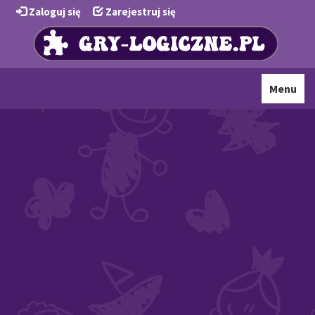
Zaloguj się
Zarejestruj się
Toggle
Menu
navigati