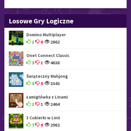
Losowe Gry Logiczne
Domino Multiplayer
1
0
2862
Onet Connect Classic
3
1
4638
Świąteczny Mahjong
3
0
3343
Łamigłówka z Linami
1
1
2464
3 Cukierki w Linii
7
0
2982