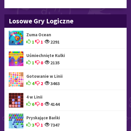
Losowe Gry Logiczne
Zuma Ocean
1
1
2291
Uśmiechnięte Kulki
1
0
2135
Gotowanie w Linii
4
2
3463
4 w Linii
6
0
4144
Pryskające Bańki
3
1
7347