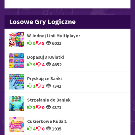
Losowe Gry Logiczne
W Jednej Linii Multiplayer
9
5
6021
Dopasuj 3 Kwiatki
9
4
4652
Pryskające Bańki
3
1
7341
Strzelanie do Baniek
3
0
4371
Cukierkowe Kulki 2
4
0
1935