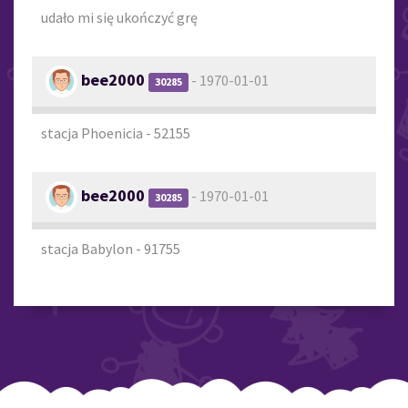
udało mi się ukończyć grę
bee2000
- 1970-01-01
30285
stacja Phoenicia - 52155
bee2000
- 1970-01-01
30285
stacja Babylon - 91755