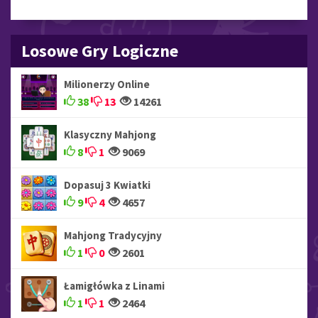
Losowe Gry Logiczne
Milionerzy Online
38
13
14261
Klasyczny Mahjong
8
1
9069
Dopasuj 3 Kwiatki
9
4
4657
Mahjong Tradycyjny
1
0
2601
Łamigłówka z Linami
1
1
2464