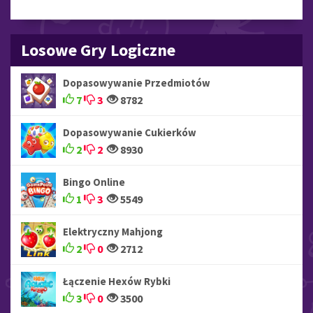
Losowe Gry Logiczne
Dopasowywanie Przedmiotów
7
3
8782
Dopasowywanie Cukierków
2
2
8930
Bingo Online
1
3
5549
Elektryczny Mahjong
2
0
2712
Łączenie Hexów Rybki
3
0
3500