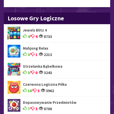
Losowe Gry Logiczne
Jewels Blitz 4
4
4
8733
Mahjong Relax
3
1
2213
Strzelanka Bąbelkowa
3
0
3243
Czerwona Logiczna Piłka
16
3
3962
Dopasowywanie Przedmiotów
7
3
8788