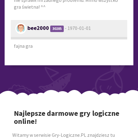
nie sprawił mi żadnego problemu. Mimo wszystko
gra świetna! ^^
bee2000
- 1970-01-01
30285
fajna gra
Najlepsze darmowe gry logiczne
online!
Witamy w serwisie Gry-Logiczne.PL znajdziesz tu