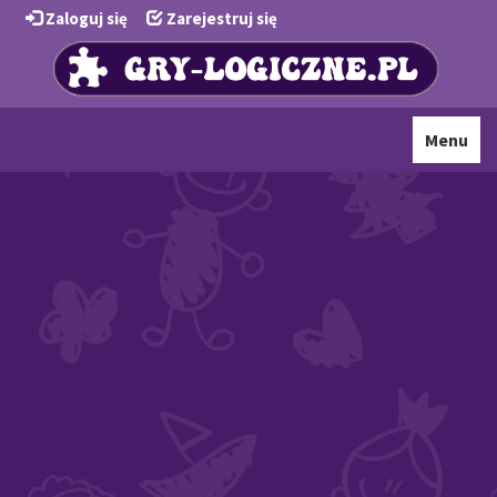
Zaloguj się
Zarejestruj się
Toggle
Menu
navigati