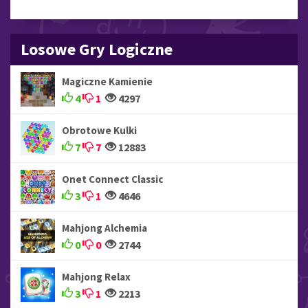
Losowe Gry Logiczne
Magiczne Kamienie
4
1
4297
Obrotowe Kulki
7
7
12883
Onet Connect Classic
3
1
4646
Mahjong Alchemia
0
0
2744
Mahjong Relax
3
1
2213