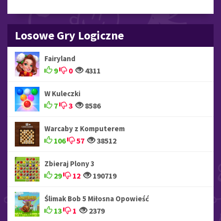
Losowe Gry Logiczne
Fairyland
9
0
4311
W Kuleczki
7
3
8586
Warcaby z Komputerem
106
57
38512
Zbieraj Plony 3
29
12
190719
Ślimak Bob 5 Miłosna Opowieść
13
1
2379