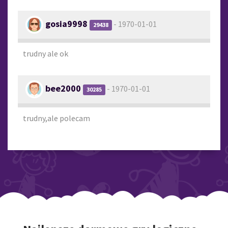
gosia9998
- 1970-01-01
29438
trudny ale ok
bee2000
- 1970-01-01
30285
trudny,ale polecam