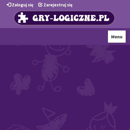
Zaloguj się
Zarejestruj się
Toggle
Menu
navigati