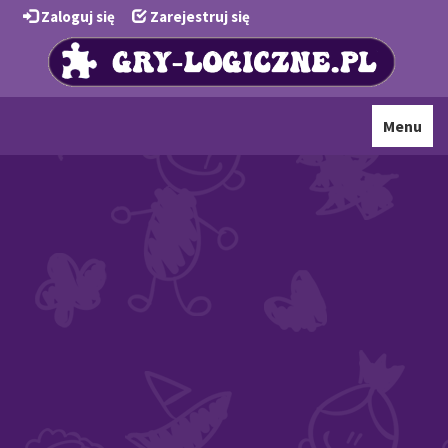
Zaloguj się
Zarejestruj się
Toggle
Menu
navigati