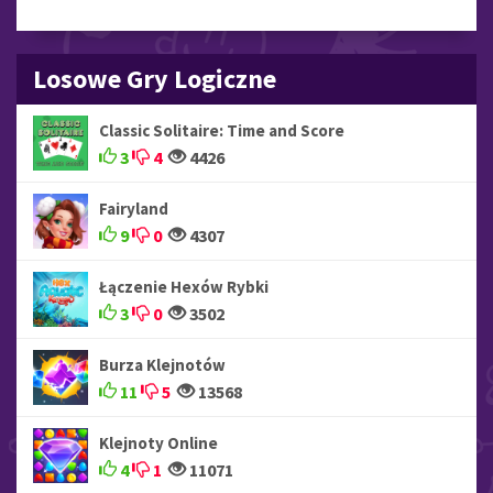
Losowe Gry Logiczne
Classic Solitaire: Time and Score
3
4
4426
Fairyland
9
0
4307
Łączenie Hexów Rybki
3
0
3502
Burza Klejnotów
11
5
13568
Klejnoty Online
4
1
11071