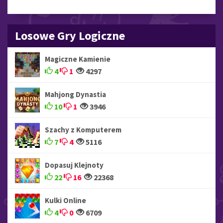
Losowe Gry Logiczne
Magiczne Kamienie
4
1
4297
Mahjong Dynastia
10
1
3946
Szachy z Komputerem
7
4
5116
Dopasuj Klejnoty
22
16
22368
Kulki Online
4
0
6709