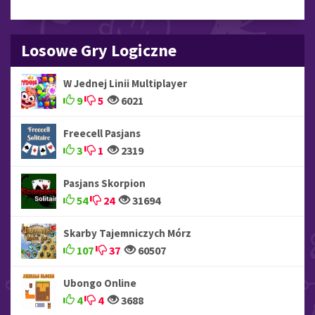
Losowe Gry Logiczne
W Jednej Linii Multiplayer
9
5
6021
Freecell Pasjans
3
1
2319
Pasjans Skorpion
54
24
31694
Skarby Tajemniczych Mórz
107
37
60507
Ubongo Online
4
4
3688