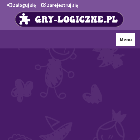
Zaloguj się
Zarejestruj się
Toggle
Menu
navigati