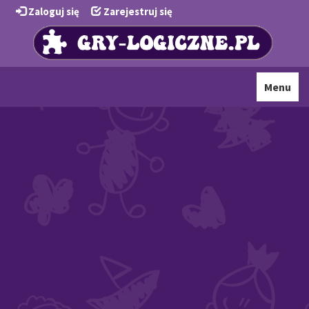
Zaloguj się
Zarejestruj się
Toggle
Menu
navigati