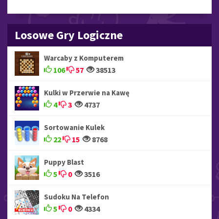
Losowe Gry Logiczne
Warcaby z Komputerem
106
57
38513
Kulki w Przerwie na Kawę
4
3
4737
Sortowanie Kulek
22
15
8768
Puppy Blast
5
0
3516
Sudoku Na Telefon
5
0
4334