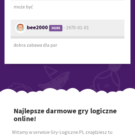
może być
bee2000
- 1970-01-01
30285
dobra zabawa dla par
Najlepsze darmowe gry logiczne
online!
Witamy w serwisie Gry-Logiczne.PL znajdziesz tu