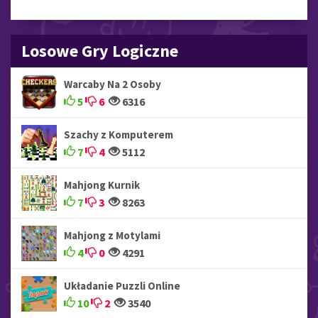
Losowe Gry Logiczne
Warcaby Na 2 Osoby
5
6
6316
Szachy z Komputerem
7
4
5112
Mahjong Kurnik
7
3
8263
Mahjong z Motylami
4
0
4291
Układanie Puzzli Online
10
2
3540