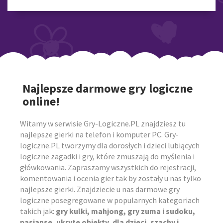
Najlepsze darmowe gry logiczne
online!
Witamy w serwisie Gry-Logiczne.PL znajdziesz tu
najlepsze gierki na telefon i komputer PC. Gry-
logiczne.PL tworzymy dla dorosłych i dzieci lubiących
logiczne zagadki i gry, które zmuszają do myślenia i
główkowania. Zapraszamy wszystkich do rejestracji,
komentowania i ocenia gier tak by zostały u nas tylko
najlepsze gierki. Znajdziecie u nas darmowe gry
logiczne posegregowane w popularnych kategoriach
takich jak:
gry kulki, mahjong, gry zuma i sudoku,
pasjanse, ukryte obiekty, dla dzieci, szachy i