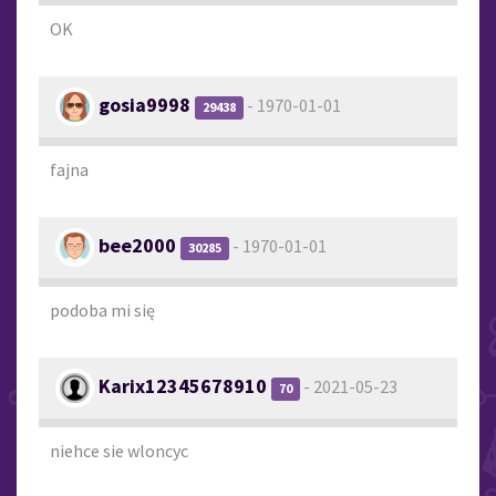
OK
gosia9998
- 1970-01-01
29438
fajna
bee2000
- 1970-01-01
30285
podoba mi się
Karix12345678910
- 2021-05-23
70
niehce sie wloncyc