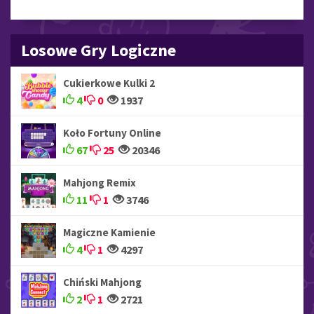
Losowe Gry Logiczne
Cukierkowe Kulki 2
4
0
1937
Koło Fortuny Online
67
25
20346
Mahjong Remix
11
1
3746
Magiczne Kamienie
4
1
4297
Chiński Mahjong
2
1
2721