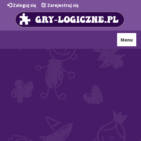
Zaloguj się
Zarejestruj się
Toggle
Menu
navigati