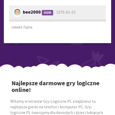
bee2000
- 1970-01-01
30285
nawet fajna
Najlepsze darmowe gry logiczne
online!
Witamy w serwisie Gry-Logiczne.PL znajdziesz tu
najlepsze gierki na telefon i komputer PC. Gry-
logiczne.PL tworzymy dla dorosłych i dzieci lubiących