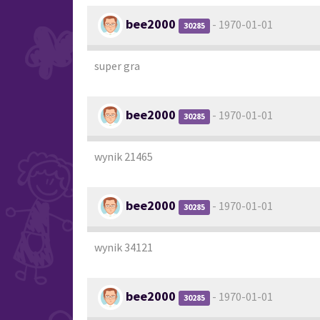
bee2000
- 1970-01-01
30285
super gra
bee2000
- 1970-01-01
30285
wynik 21465
bee2000
- 1970-01-01
30285
wynik 34121
bee2000
- 1970-01-01
30285