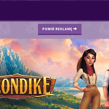
3
POMIŃ REKLAMĘ