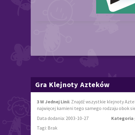
Gra Klejnoty Azteków
3 W Jednej Linii
. Znajdź wszystkie klejnoty Azt
najwięcej kamieni tego samego rodzaju obok sie
Data dodania: 2003-10-27
Kategoria 
Tagi: Brak