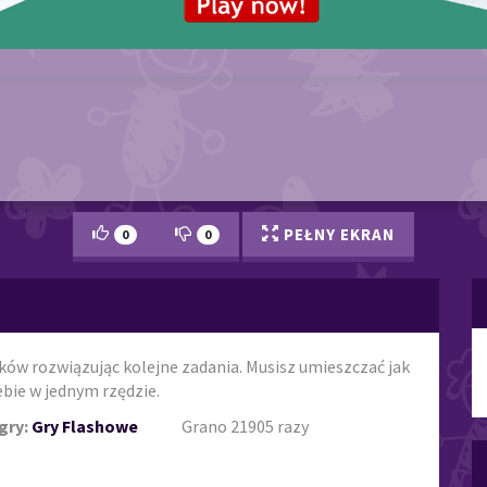
PEŁNY EKRAN
0
0
eków rozwiązując kolejne zadania. Musisz umieszczać jak
bie w jednym rzędzie.
gry:
Gry Flashowe
Grano 21905 razy