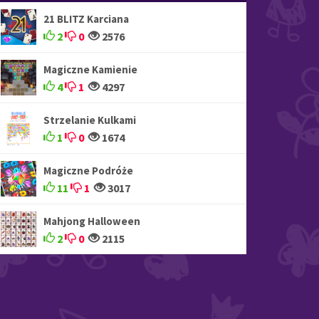
21 BLITZ Karciana
2
0
2576
Magiczne Kamienie
4
1
4297
Strzelanie Kulkami
1
0
1674
Magiczne Podróże
11
1
3017
Mahjong Halloween
2
0
2115