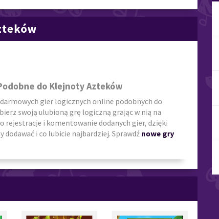
Azteków
 Podobne do Klejnoty Azteków
 darmowych gier logicznych online podobnych do
ybierz swoją ulubioną grę logiczną grając w nią na
o rejestracje i komentowanie dodanych gier, dzięki
 dodawać i co lubicie najbardziej. Sprawdź
nowe gry