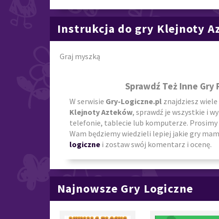
Instrukcja do gry Klejnoty 
Graj myszką
Sprawdź Też Inne Gry
W serwisie
Gry-Logiczne.pl
znajdziesz wiele
Klejnoty Azteków
, sprawdź je wszystkie i w
telefonie, tablecie lub komputerze. Prosimy 
Wam będziemy wiedzieli lepiej jakie gry mamy
logiczne
i zostaw swój komentarz i ocenę.
Najnowsze Gry Logiczne