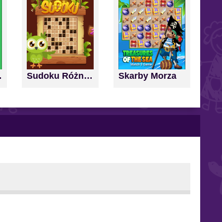
nd Score
Sudoku Różne Poziomy
Skarby Morza