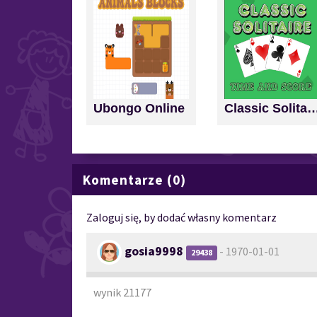
Ubongo Online
Classic Solitaire: Time a
Komentarze (0)
Zaloguj się, by dodać własny komentarz
gosia9998
- 1970-01-01
29438
wynik 21177