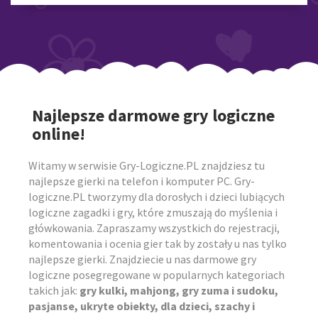
Najlepsze darmowe gry logiczne
online!
Witamy w serwisie Gry-Logiczne.PL znajdziesz tu
najlepsze gierki na telefon i komputer PC. Gry-
logiczne.PL tworzymy dla dorosłych i dzieci lubiących
logiczne zagadki i gry, które zmuszają do myślenia i
główkowania. Zapraszamy wszystkich do rejestracji,
komentowania i ocenia gier tak by zostały u nas tylko
najlepsze gierki. Znajdziecie u nas darmowe gry
logiczne posegregowane w popularnych kategoriach
takich jak:
gry kulki, mahjong, gry zuma i sudoku,
pasjanse, ukryte obiekty, dla dzieci, szachy i