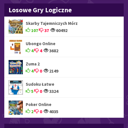
Losowe Gry Logiczne
Skarby Tajemniczych Mórz
107
37
60492
Ubongo Online
4
4
3682
Zuma 2
4
0
2149
Sudoku Łatwe
5
0
3324
Poker Online
2
0
4035