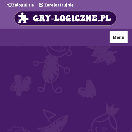
Zaloguj się
Zarejestruj się
Toggle
Menu
navigati