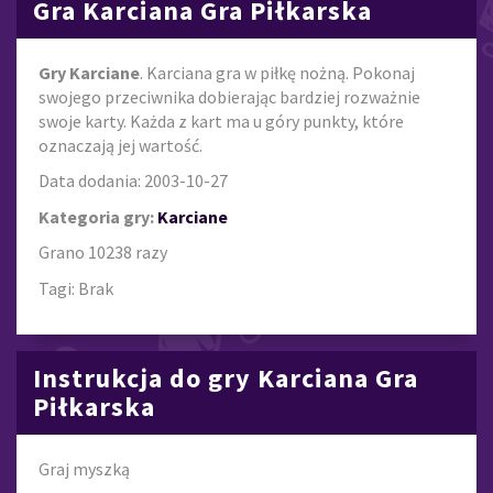
Gra Karciana Gra Piłkarska
Gry Karciane
. Karciana gra w piłkę nożną. Pokonaj
swojego przeciwnika dobierając bardziej rozważnie
swoje karty. Każda z kart ma u góry punkty, które
oznaczają jej wartość.
Data dodania: 2003-10-27
Kategoria gry:
Karciane
Grano 10238 razy
Tagi: Brak
Instrukcja do gry Karciana Gra
Piłkarska
Graj myszką